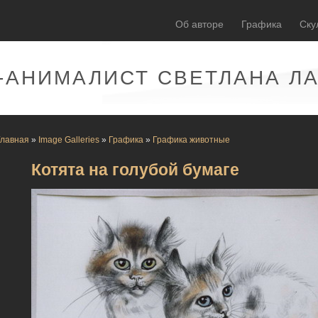
Об авторе
Графика
Ску
-АНИМАЛИСТ СВЕТЛАНА Л
Главная
»
Image Galleries
»
Графика
»
Графика животные
Котята на голубой бумаге