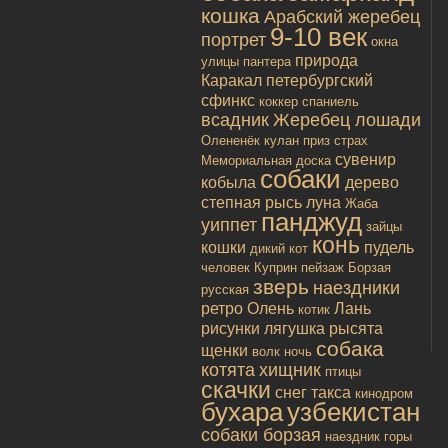
кошка
Арабский жеребец
9-10 век
портрет
окна
природа
улицы
пантера
Каракал
петербургский
сфинкс
коккер спаниель
всадник
Жеребец лошади
Олененёк
кулан
приз
страх
сувенир
Мемориальная доска
собаки
кобыла
дерево
степная рысь
луна
Жаба
панджуд
уиппет
зайцы
конь
кошки
пудель
дикий кот
человек
Куприн
пейзаж
Борзая
зверь
наездники
русская
ретро
Олень
Лань
котик
рисунки
лягушка
рысята
собака
щенки
волк
ночь
котята
хищник
птицы
скачки
снег
такса
кинодром
бухара
узбекистан
собаки борзая
наездник
горы