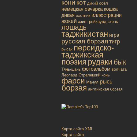
кони
кот
дикий осёл
немецкая овчарка
кошка
дикая
иллюстрации
охотник
жокей
азия
грейхаунд
степь
лошадь
таджикистан
игра
русская борзая
тигр
персидско-
рысак
таджикская
поэзия
рудаки
бык
фотоальбом
Тянь-шань
волчата
Леопард
Стрелецкий конь
фарси
рысь
Манул
борзая
английская борзая
Карта сайта XML
Карта сайта