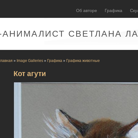
Об авторе
Графика
Ску
-АНИМАЛИСТ СВЕТЛАНА Л
Главная
»
Image Galleries
»
Графика
»
Графика животные
Кот агути