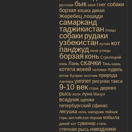
бык
собаки
снег
русская
азия
борзая
кошка дикая
Жеребец лошади
самарканд
таджикистан
птицы
собаки
рудаки
узбекистан
кот
кулан
панджуд
окна улицы
борзая
конь
Стрелецкий
скачки
Лань
конь
Тянь-шань
котята
жокей
пудель
человек
природа
котик
Куприн
охотник
уиппет
рисунки
такса
пантера
9-10 век
дерево
страх
рысь
луна
волк
Манул
всадник
щенки
петербургский сфинкс
лягушка
ночь
наездник
пейзаж
кобыла
горы
английская борзая
сувенир
дикий кот
степь
наездники
степная рысь