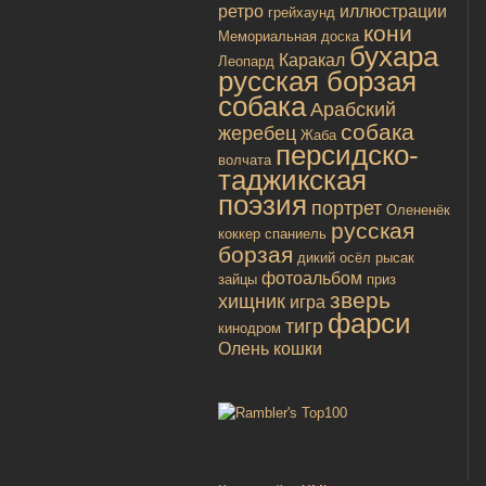
ретро
иллюстрации
грейхаунд
кони
Мемориальная доска
бухара
Каракал
Леопард
русская борзая
собака
Арабский
собака
жеребец
Жаба
персидско-
волчата
таджикская
поэзия
портрет
Олененёк
русская
коккер спаниель
борзая
дикий осёл
рысак
фотоальбом
зайцы
приз
зверь
хищник
игра
фарси
тигр
кинодром
Олень
кошки