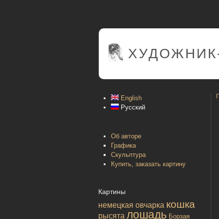
ХУДОЖНИК
English
Русский
Об авторе
Графика
Скульптура
Купить, заказать картину
Картины
кошка
немецкая овчарка
лошадь
рысята
Борзая