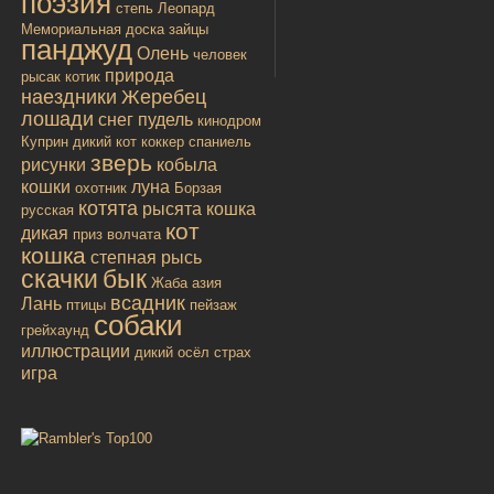
поэзия
степь
Леопард
Мемориальная доска
зайцы
панджуд
Олень
человек
природа
рысак
котик
наездники
Жеребец
лошади
снег
пудель
кинодром
Куприн
дикий кот
коккер спаниель
зверь
рисунки
кобыла
кошки
луна
охотник
Борзая
котята
рысята
кошка
русская
кот
дикая
приз
волчата
кошка
степная рысь
скачки
бык
Жаба
азия
всадник
Лань
птицы
пейзаж
собаки
грейхаунд
иллюстрации
дикий осёл
страх
игра