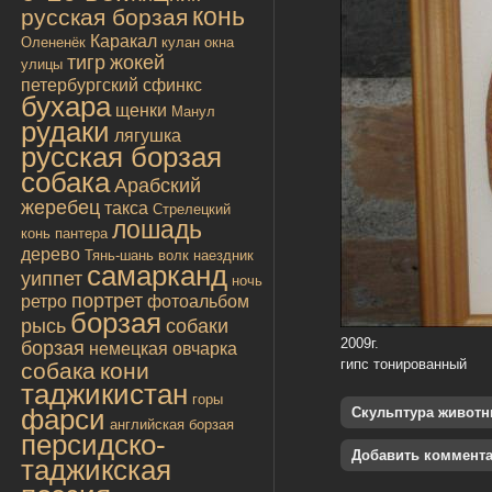
конь
русская борзая
Каракал
Олененёк
кулан
окна
тигр
жокей
улицы
петербургский сфинкс
бухара
щенки
Манул
рудаки
лягушка
русская борзая
собака
Арабский
жеребец
такса
Стрелецкий
лошадь
конь
пантера
дерево
Тянь-шань
волк
наездник
самарканд
уиппет
ночь
портрет
ретро
фотоальбом
борзая
рысь
собаки
2009г.
борзая
немецкая овчарка
гипс тонированный
собака
кони
таджикистан
горы
фарси
Скульптура живот
английская борзая
персидско-
Добавить коммент
таджикская