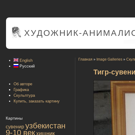
ХУДОЖНИК-АНИМАЛИС
Главная
»
Image Galleries
»
Скул
English
Русский
Тигр-сувен
Об авторе
Графика
Скульптура
Купить, заказать картину
Картины
узбекистан
сувенир
9-10 век
хищник