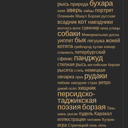
бухара
рысь
природа
зверь
портрет
азия
зайцы
Олененёк
Манул
Борзая русская
кот
всадник
наездники
сувенир
волчата
волк
окна улицы
собаки
Мемориальная доска
бык
уиппет
жокей
лягушка
котята
грейхаунд
кулан
коккер
петербургский
спаниель
панджуд
сфинкс
степная рысь
английская борзая
рысята
немецкая
степь
рудаки
овчарка
приз
ретро
пейзаж
наездник
страх
хищник
дикий осёл
персидско-
таджикская
поэзия
борзая
Тянь-
пудель
Каракал
шань
рысак
иллюстрации
человек
Куприн
игра
Стрелецкий конь
ночь