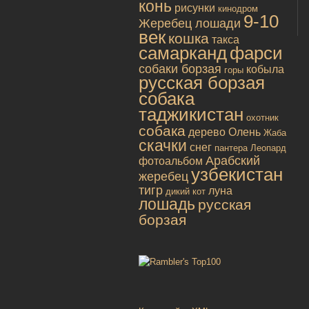
конь
рисунки
кинодром
9-10
Жеребец лошади
век
кошка
такса
самарканд
фарси
собаки борзая
кобыла
горы
русская борзая
собака
таджикистан
охотник
собака
дерево
Олень
Жаба
скачки
снег
пантера
Леопард
Арабский
фотоальбом
узбекистан
жеребец
тигр
луна
дикий кот
лошадь
русская
борзая