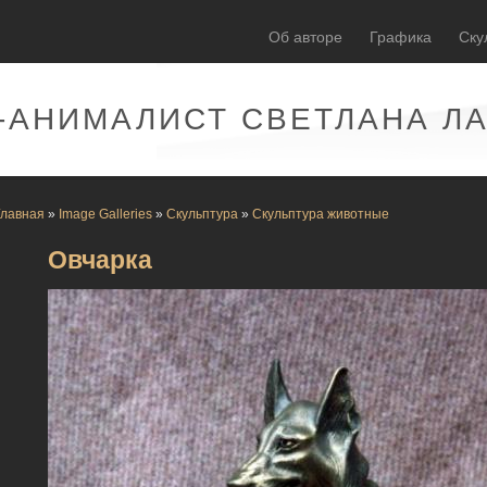
Об авторе
Графика
Ску
-АНИМАЛИСТ СВЕТЛАНА Л
Главная
»
Image Galleries
»
Скульптура
»
Скульптура животные
Овчарка