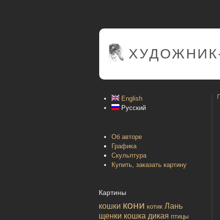
ХУДОЖНИК
English
Русский
Об авторе
Графика
Скульптура
Купить, заказать картину
Картины
кони
кошки
Лань
котик
щенки
кошка дикая
птицы