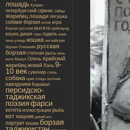
лошадь
Куприн
петербургский сфинкс
зайцы
Жеребец лошади
лягушка
собаки борзая
игра
котик
рысята
Борзая русская
грейхаунд
кошка дикая
пудель
горы
азия
кошка
окна улицы
английская
русская
борзая
Олененёк
борзая
степная рысь
ночь
Арабский
Олень
волк
Манул
9-
жеребец
жокей
Лань
10 век
сувенир
степь
собака
приз
птицы
охотник
наездники
Каракал
персидско-
таджикская
поэзия
фарси
котята
рысь
иллюстрации
кот
хищник
дикий кот
борзая
портрет
кошки
таджикистан