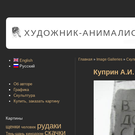
ХУДОЖНИК-АНИМАЛИС
Главная
»
Image Galleries
»
Скул
English
Русский
Куприн А.И.
Об авторе
Графика
Скульптура
Купить, заказать картину
Картины
рудаки
щенки
человек
скачки
Тянь-шань
кинодром