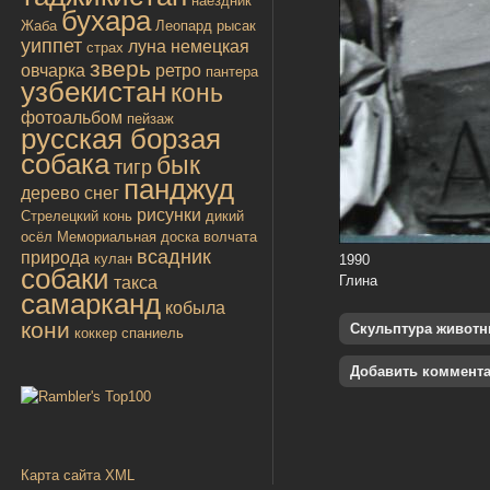
наездник
бухара
Жаба
Леопард
рысак
уиппет
луна
немецкая
страх
зверь
овчарка
ретро
пантера
узбекистан
конь
фотоальбом
пейзаж
русская борзая
собака
бык
тигр
панджуд
дерево
снег
рисунки
Стрелецкий конь
дикий
осёл
Мемориальная доска
волчата
всадник
природа
кулан
1990
собаки
Глина
такса
самарканд
кобыла
кони
Скульптура живот
коккер спаниель
Добавить коммент
Карта сайта XML