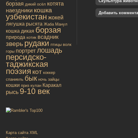
Скульптура живот
борзая
котята
дикий осёл
кошка
наездники
Добавить коммент
узбекистан
жокей
лягушка
рысята
Жаба
Манул
борзая
кошка дикая
всадник
природа
котик
рудаки
зверь
птицы
волк
лошадь
портрет
горы
персидско-
таджикская
поэзия
кот
коккер
бык
спаниель
ночь
зайцы
кошки
Каракал
приз
кулан
9-10 век
рысь
Карта сайта XML