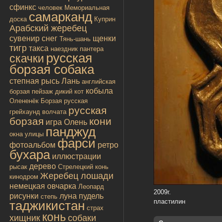
сфинкс
человек
Мемориальная
самарканд
доска
Куприн
Арабский жеребец
сувенир
снег
щенки
Тянь-шань
тигр
такса
наездник
пантера
русская
скачки
борзая собака
степная рысь
Лань
английская
кобыла
борзая
пейзаж
дикий кот
Олененёк
Борзая русская
русская
грейхаунд
волчата
борзая
кони
игра
Олень
панджуд
окна улицы
фарси
фотоальбом
ретро
бухара
иллюстрации
дерево
рысак
Стрелецкий конь
Жеребец лошади
кинодром
немецкая овчарка
Леопард
2009г.
рисунки
луна
пудель
степь
пластилин
таджикистан
страх
конь
хищник
собаки