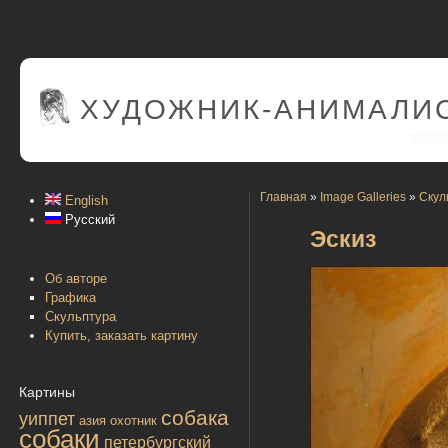
ХУДОЖНИК-АНИМАЛИС
Главная
»
Image Galleries
»
Скул
English
Русский
Эскиз
Об авторе
Графика
Скульптура
Купить, заказать картину
Картины
собака
уиппет
азия
охотник
собаки
петербургский