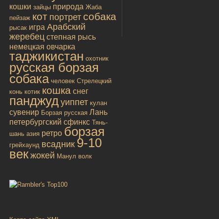
кошки
природа
зайцы
Жаба
кот
собака
портрет
пейзаж
Арабский
игра
рысак
жеребец
степная рысь
немецкая овчарка
таджикистан
охотник
русская борзая
собака
человек
Стрелецкий
кошка
снег
конь
котик
панджуд
уиппет
кулан
сувенир
Лань
Борзая русская
петербургский сфинкс
Тянь-
борзая
ретро
шань
азия
9-10
всадник
грейхаунд
век
жокей
Манул
волк