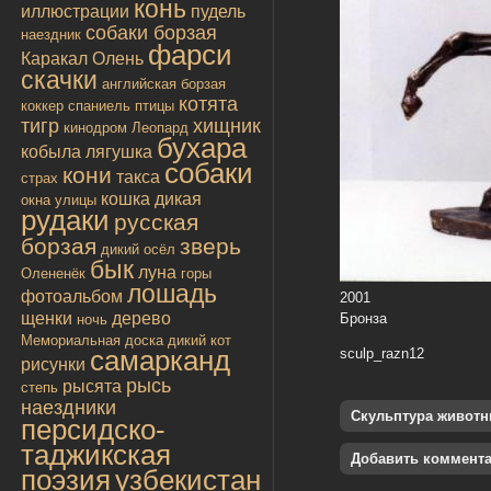
конь
иллюстрации
пудель
собаки борзая
наездник
фарси
Каракал
Олень
скачки
английская борзая
котята
коккер спаниель
птицы
тигр
хищник
кинодром
Леопард
бухара
кобыла
лягушка
собаки
кони
такса
страх
кошка дикая
окна улицы
рудаки
русская
борзая
зверь
дикий осёл
бык
луна
Олененёк
горы
лошадь
фотоальбом
2001
щенки
дерево
Бронза
ночь
Мемориальная доска
дикий кот
самарканд
sculp_razn12
рисунки
рысь
рысята
степь
наездники
Скульптура живот
персидско-
таджикская
Добавить коммент
поэзия
узбекистан