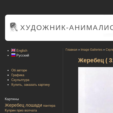
ХУДОЖНИК-АНИМАЛИС
Главная
»
Image Galleries
»
Скул
English
Русский
Жеребец ( 31
Об авторе
Графика
Скульптура
Купить, заказать картину
Картины
Жеребец лошади
пантера
Куприн
приз
волчата