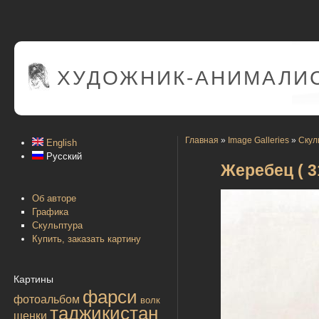
ХУДОЖНИК-АНИМАЛИС
Главная
»
Image Galleries
»
Скул
English
Русский
Жеребец ( 31
Об авторе
Графика
Скульптура
Купить, заказать картину
Картины
фарси
фотоальбом
волк
таджикистан
щенки