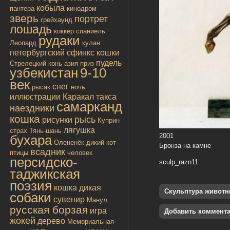
кобыла
пантера
кинодром
зверь
портрет
грейхаунд
лошадь
коккер спаниель
рудаки
Леопард
кулан
петербургский сфинкс
кошки
пудель
Стрелецкий конь
азия
приз
узбекистан
9-10
век
снег
рысак
ночь
иллюстрации
Каракал
такса
самарканд
наездники
кошка
рысь
рисунки
Куприн
лягушка
страх
Тянь-шань
2001
бухара
Олененёк
дикий кот
Бронза на камне
всадник
птицы
человек
персидско-
sculp_razn11
таджикская
поэзия
кошка дикая
Скульптура живот
собаки
сувенир
Манул
русская борзая
игра
Добавить коммент
жокей
дерево
Мемориальная