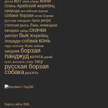
кот
кони
доска
окна улицы
Арабский жеребец
Олень
природа
английская борзая
собаки борзая
котик
Борзая
луна
ретро
русская
наездник
степная рысь
Лань
немецкая
скачки
овчарка
зайцы
бык
уиппет
Жеребец
конь
собака
лошади
горы
охотник
Жаба
пейзаж
борзая
хищник
панджуд
котята
дикий
тигр
осёл
волчата
степь
русская борзая
собака
рысята
Карта сайта XML