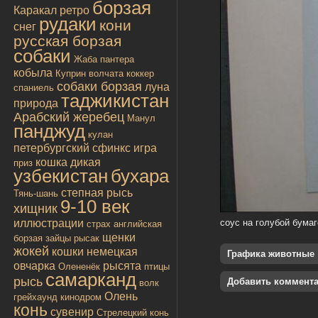
борзая
Каракал
ретро
рудаки
кони
снег
русская борзая
собаки
Жаба
пантера
кобыла
Куприн
волчата
коккер
собаки борзая
луна
спаниель
таджикистан
природа
Арабский жеребец
Манул
панджуд
кулан
петербургский сфинкс
игра
кошка дикая
приз
узбекистан
бухара
степная рысь
Тянь-шань
9-10 век
хищник
иллюстрации
соус на голубой бумаг
страх
английская
щенки
борзая
зайцы
рысак
жокей
кошки
немецкая
Графика животные
овчарка
рысята
Олененёк
птицы
самарканд
рысь
Добавить коммент
волк
Олень
грейхаунд
кинодром
конь
сувенир
Стрелецкий конь