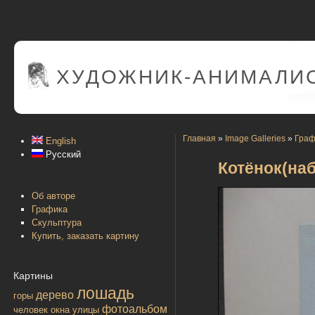
ХУДОЖНИК-АНИМАЛИС
Главная
»
Image Galleries
»
Граф
English
Русский
Котёнок(на
Об авторе
Графика
Скульптура
Купить, заказать картину
Картины
лошадь
дерево
горы
фотоальбом
человек
окна улицы