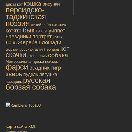
кошка
рисунки
дикий кот
персидско-
таджикская
поэзия
дикий осёл
охотник
бык
котята
уиппет
такса
наездники
портрет
котик
Жеребец лошади
Лань
кот
Борзая русская
азия
Леопард
скачки
собака
степь
ночь
Мемориальная доска
пейзаж
фарси
всадник
тигр
зверь
пудель
лягушка
русская
наездник
борзая собака
Карта сайта XML