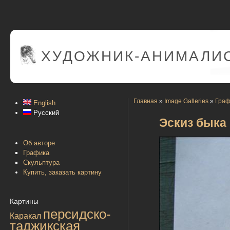
ХУДОЖНИК-АНИМАЛИС
Главная
»
Image Galleries
»
Граф
English
Русский
Эскиз быка
Об авторе
Графика
Скульптура
Купить, заказать картину
Картины
персидско-
Каракал
таджикская