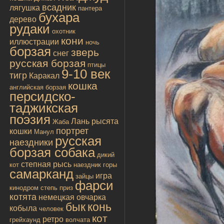
всадник
лягушка
пантера
бухара
дерево
рудаки
охотник
кони
иллюстрации
ночь
борзая
зверь
снег
русская борзая
птицы
9-10 век
тигр
Каракал
кошка
английская борзая
персидско-
таджикская
поэзия
Лань
рысята
Жаба
портрет
кошки
Манул
русская
наездники
борзая собака
дикий
степная рысь
кот
наездник
горы
самарканд
игра
зайцы
фарси
кинодром
степь
приз
котята
немецкая овчарка
бык
конь
кобыла
человек
кот
ретро
грейхаунд
волчата