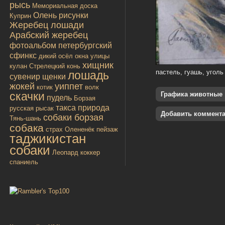
рысь
Мемориальная доска
Олень
рисунки
Куприн
Жеребец лошади
Арабский жеребец
фотоальбом
петербургский
сфинкс
дикий осёл
окна улицы
хищник
кулан
Стрелецкий конь
пастель, гуашь, уголь
лошадь
сувенир
щенки
жокей
уиппет
котик
волк
скачки
Графика животные
пудель
Борзая
такса
природа
русская
рысак
Добавить коммент
собаки борзая
Тянь-шань
собака
страх
Олененёк
пейзаж
таджикистан
собаки
Леопард
коккер
спаниель