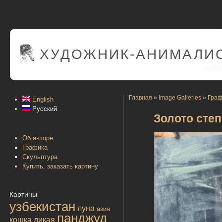
ХУДОЖНИК-АНИМАЛИС
Главная
»
Image Galleries
»
Граф
English
Русский
Золото сте
Об авторе
Графика
Скульптура
Купить, заказать картину
Картины
узбекистан
луна
азия
панджуд
кошка дикая