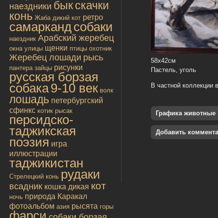
бык
скачки
наездники
конь
ретро
Жаба
дикий кот
самарканд
собаки
Арабский жеребец
наездник
щенки
окна улицы
птицы
охотник
Жеребец лошади
рысь
58х42см
рисунки
пантера
зайцы
Пастель, уголь
русская борзая
собака
9-10 век
В частной коллекции в
волк
лошадь
петербургский
сфинкс
котик
рысак
Графика животные
персидско-
таджикская
Добавить коммент
поэзия
игра
иллюстрации
таджикистан
рудаки
Стрелецкий конь
кот
всадник
кошка дикая
природа
Каракал
ночь
фотоальбом
рысята
азия
горы
фарси
собаки борзая