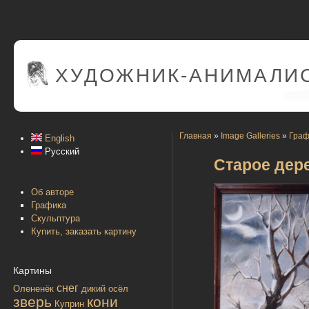
ХУДОЖНИК-АНИМАЛИС
Главная
»
Image Galleries
»
Граф
English
Русский
Старое дер
Об авторе
Графика
Скульптура
Купить, заказать картину
Картины
снег
Олененёк
дикий осёл
зверь
кони
Куприн