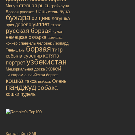
степная рысь
Манул
грейхаунд
Лань
луна
Борзая русская
степь
бухара
хищник
лягушка
уиппет
дерево
приз
страх
русская борзая
кулан
немецкая овчарка
волчата
коккер спаниель
человек
Леопард
борзая
тигр
Тянь-шань
котята
кобыла
сувенир
узбекистан
портрет
жокей
Мемориальная доска
кинодром
английская борзая
кошка
такса
Олень
пейзаж
панджуд
собака
кошки
пудель
Карта сайта XML