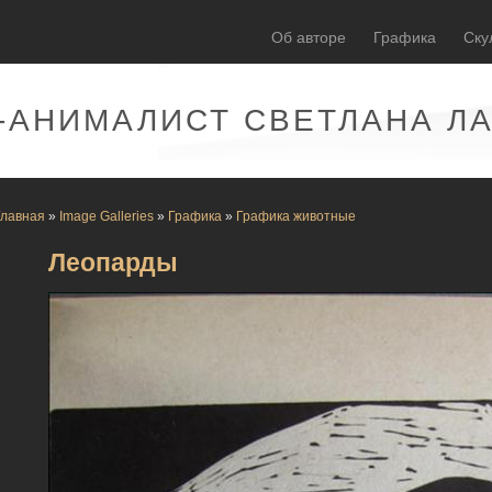
Об авторе
Графика
Ску
-АНИМАЛИСТ СВЕТЛАНА Л
Главная
»
Image Galleries
»
Графика
»
Графика животные
Леопарды