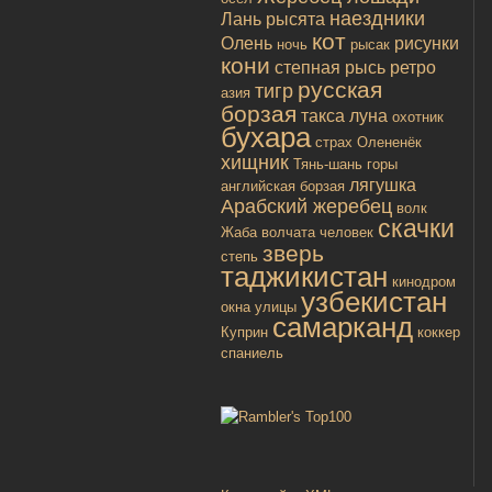
наездники
Лань
рысята
кот
Олень
рисунки
ночь
рысак
кони
степная рысь
ретро
русская
тигр
азия
борзая
такса
луна
охотник
бухара
страх
Олененёк
хищник
Тянь-шань
горы
лягушка
английская борзая
Арабский жеребец
волк
скачки
Жаба
волчата
человек
зверь
степь
таджикистан
кинодром
узбекистан
окна улицы
самарканд
Куприн
коккер
спаниель