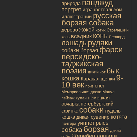
панджуд
природа
портрет
игра
фотоальбом
русская
иллюстрации
борзая собака
жокей
дерево
котик
Стрелецкий
конь
всадник
конь
Леопард
рудаки
лошадь
фарси
собаки борзая
персидско-
таджикская
поэзия
бык
дикий кот
9-
кошка
Каракал
щенки
10 век
снег
приз
Мемориальная доска
Манул
немецкая
пейзаж
кулан
овчарка
петербургский
собаки
сфинкс
пудель
котята
кошка дикая
сувенир
уиппет
рысь
пантера
борзая
собака
дикий
Жеребец лошади
осёл