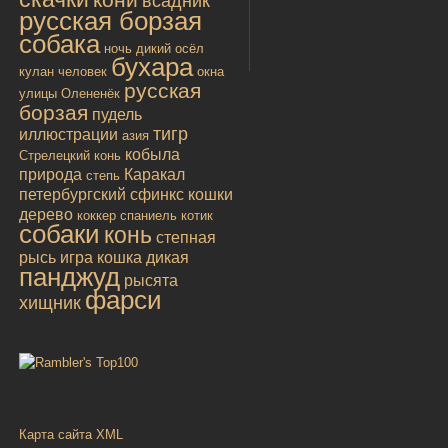
всадник
русская борзая
собака
ночь
дикий осёл
бухара
кулан
человек
окна
русская
улицы
Олененёк
борзая
пудель
тигр
иллюстрации
азия
кобыла
Стрелецкий конь
природа
Каракал
степь
петербургский сфинкс
кошки
дерево
коккер спаниель
котик
собаки
конь
степная
рысь
игра
кошка дикая
панджуд
рысята
фарси
хищник
Карта сайта XML