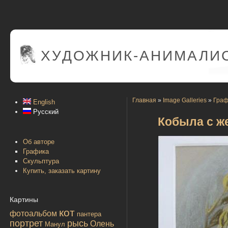
ХУДОЖНИК-АНИМАЛИС
Главная
»
Image Galleries
»
Граф
English
Русский
Кобыла с ж
Об авторе
Графика
Скульптура
Купить, заказать картину
Картины
кот
фотоальбом
пантера
портрет
рысь
Олень
Манул