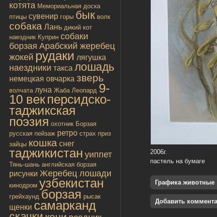
котята
Мемориальная доска
бык
сувенир
птицы
горы
волк
собака
Лань
дикий кот
собаки
наездник
Куприн
борзая
Арабский жеребец
рудаки
жокей
лягушка
лошадь
наездники
такса
зверь
немецкая овчарка
9-
луна
волчата
Жаба
Леопард
10 век
персидско-
таджикская
поэзия
охотник
Борзая
ретро
русская
пейзаж
страх
приз
кошка
снег
зайцы
таджикистан
2006г.
уиппет
пастель на бумаге
Тянь-шань
английская борзая
Жеребец лошади
рисунки
узбекистан
Графика животные
кинодром
борзая
грейхаунд
рысак
Добавить коммент
самарканд
щенки
скачки
кони