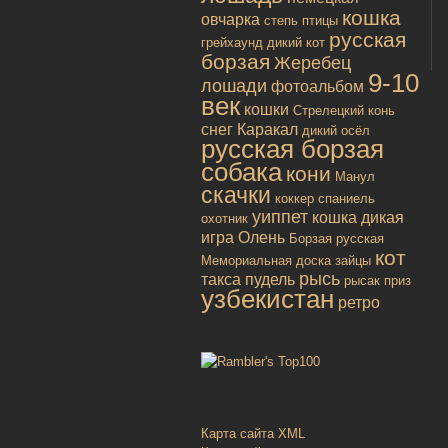
кошка
овчарка
степь
птицы
русская
грейхаунд
дикий кот
борзая
Жеребец
9-10
лошади
фотоальбом
век
кошки
Стрелецкий конь
снег
Каракал
дикий осёл
русская борзая
собака
кони
Манул
скачки
коккер спаниель
уиппет
кошка дикая
охотник
игра
Олень
Борзая русская
кот
Мемориальная доска
зайцы
рысь
такса
пудель
рысак
приз
узбекистан
ретро
Карта сайта XML