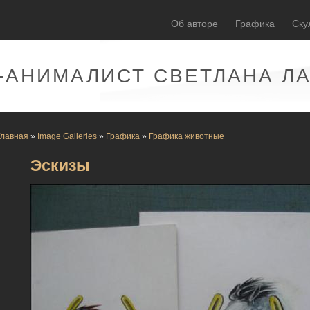
Об авторе
Графика
Ску
-АНИМАЛИСТ СВЕТЛАНА Л
Главная
»
Image Galleries
»
Графика
»
Графика животные
Эскизы