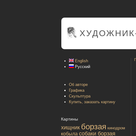
ХУДОЖНИК
English
Русский
Об авторе
Графика
Скульптура
Купить, заказать картину
Картины
борзая
хищник
кинодром
собаки борзая
кобыла