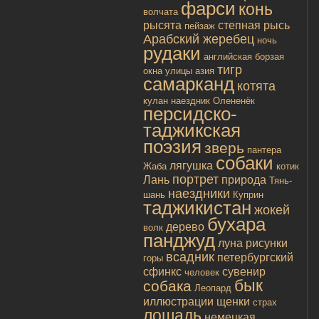
фарси
конь
волчата
рысята
степная рысь
пейзаж
Арабский жеребец
ночь
рудаки
английская борзая
тигр
окна улицы
азия
самарканд
котята
кулан
наездник
Олененёк
персидско-
таджикская
поэзия
зверь
пантера
собаки
лягушка
Жаба
котик
портрет
Лань
природа
Тянь-
наездники
шань
Куприн
таджикистан
жокей
бухара
дерево
волк
панджуд
луна
рисунки
всадник
петербургский
горы
сфинкс
сувенир
человек
бык
собака
Леопард
иллюстрации
щенки
страх
лошадь
немецкая