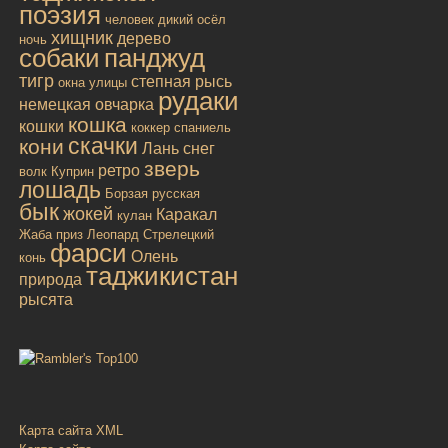
поэзия
человек
дикий осёл
хищник
дерево
ночь
собаки
панджуд
тигр
степная рысь
окна улицы
рудаки
немецкая овчарка
кошка
кошки
коккер спаниель
скачки
кони
Лань
снег
зверь
ретро
волк
Куприн
лошадь
Борзая русская
бык
жокей
Каракал
кулан
Жаба
приз
Леопард
Стрелецкий
фарси
Олень
конь
таджикистан
природа
рысята
Карта сайта XML