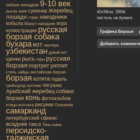
9-10 век
пейзаж
кинодром
Жеребец
сувенир
рысак
азия
42х58см, 2004г.
лошади
наездники
страх
пастель на бумаге
кобыла
игра
Манул
наездник
русская
иллюстрации
Графика Борзые
борзая собака
бухара
кот
Добавить коммент
пантера
узбекистан
дикий кот
русская
рысь
щенки
горы
борзая
портрет
уиппет
степь
зайцы
английская борзая
борзая
котята
пудель
лягушка
грейхаунд
охотник
Арабский жеребец
собаки
конь
борзая
фотоальбом
рисунки
птицы
волчата
Олененёк
самарканд
петербургский сфинкс
всадник
такса
Тянь-шань
персидско-
таджикская