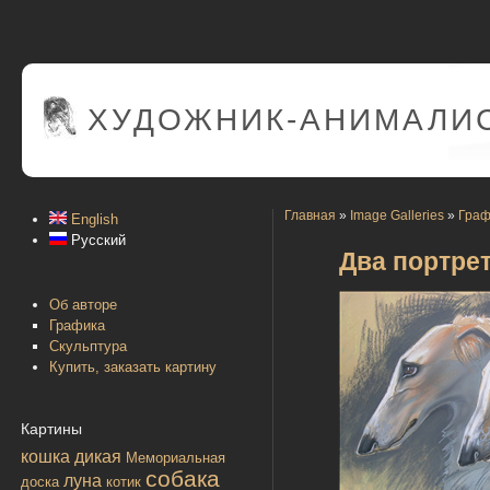
ХУДОЖНИК-АНИМАЛИС
Главная
»
Image Galleries
»
Граф
English
Русский
Два портре
Об авторе
Графика
Скульптура
Купить, заказать картину
Картины
кошка дикая
Мемориальная
собака
луна
доска
котик