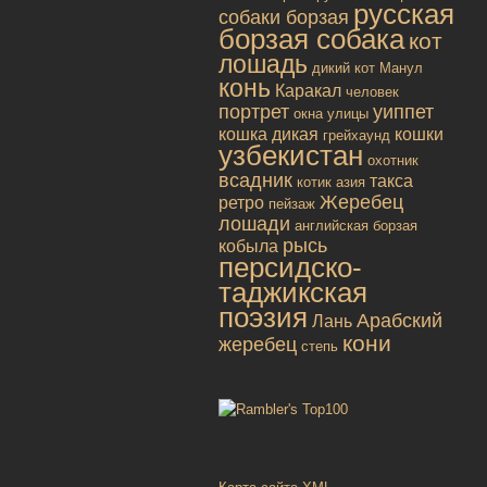
русская
собаки борзая
борзая собака
кот
лошадь
дикий кот
Манул
конь
Каракал
человек
портрет
уиппет
окна улицы
кошка дикая
кошки
грейхаунд
узбекистан
охотник
всадник
такса
котик
азия
Жеребец
ретро
пейзаж
лошади
английская борзая
рысь
кобыла
персидско-
таджикская
поэзия
Арабский
Лань
кони
жеребец
степь