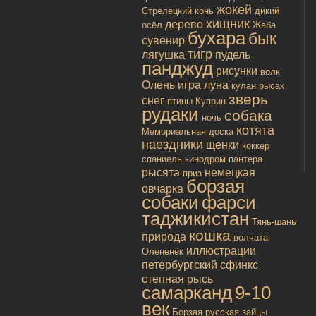
жокей
Стрелецкий конь
дикий
хищник
дерево
осёл
Жаба
бухара
бык
сувенир
тигр
лягушка
пудель
панджуд
рисунки
волк
Олень
игра
луна
кулан
рысак
зверь
снег
птицы
Куприн
рудаки
собака
ночь
котята
Мемориальная доска
наездники
щенки
коккер
спаниель
кинодром
пантера
рысята
немецкая
приз
борзая
овчарка
собаки
фарси
таджикистан
Тянь-шань
кошка
природа
волчата
иллюстрации
Олененёк
петербургский сфинкс
степная рысь
самарканд
9-10
век
Борзая русская
зайцы