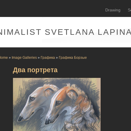
Drawing
S
NIMALIST SVETLANA LAPIN
Home
»
Image Galleries
»
Графика
»
Графика Борзые
Два портрета