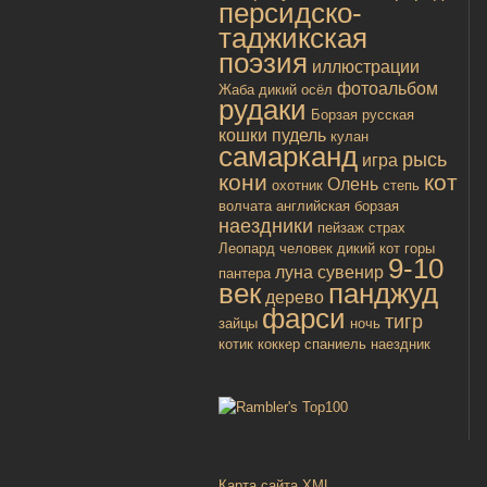
персидско-
таджикская
поэзия
иллюстрации
фотоальбом
Жаба
дикий осёл
рудаки
Борзая русская
кошки
пудель
кулан
самарканд
рысь
игра
кони
кот
Олень
охотник
степь
волчата
английская борзая
наездники
пейзаж
страх
Леопард
человек
дикий кот
горы
9-10
луна
сувенир
пантера
век
панджуд
дерево
фарси
тигр
зайцы
ночь
котик
коккер спаниель
наездник
Карта сайта XML