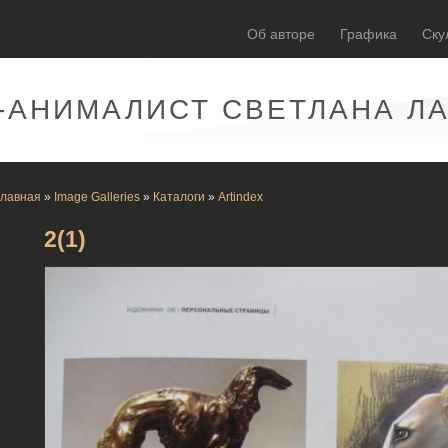
Об авторе
Графика
Ску
-АНИМАЛИСТ СВЕТЛАНА Л
Главная
»
Image Galleries
»
Каталоги
»
Artindex
2(1)