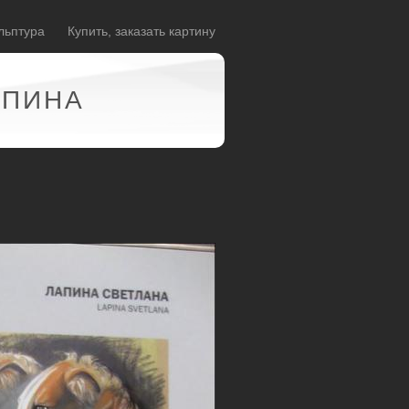
льптура
Купить, заказать картину
АПИНА