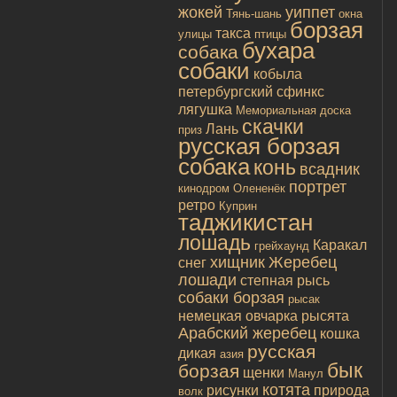
жокей
уиппет
Тянь-шань
окна
борзая
такса
улицы
птицы
бухара
собака
собаки
кобыла
петербургский сфинкс
лягушка
Мемориальная доска
скачки
Лань
приз
русская борзая
собака
конь
всадник
портрет
кинодром
Олененёк
ретро
Куприн
таджикистан
лошадь
Каракал
грейхаунд
хищник
Жеребец
снег
лошади
степная рысь
собаки борзая
рысак
немецкая овчарка
рысята
Арабский жеребец
кошка
русская
дикая
азия
бык
борзая
щенки
Манул
котята
рисунки
природа
волк