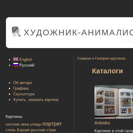
ХУДОЖНИК-АНИМАЛИС
Главная
»
Галерея картинок
English
Русский
Каталоги
Об авторе
Графика
Скульптура
Купить, заказать картину
Картины
Artindex
портрет
охотник
окна улицы
степь
Борзая русская
страх
Картинок в этой гале