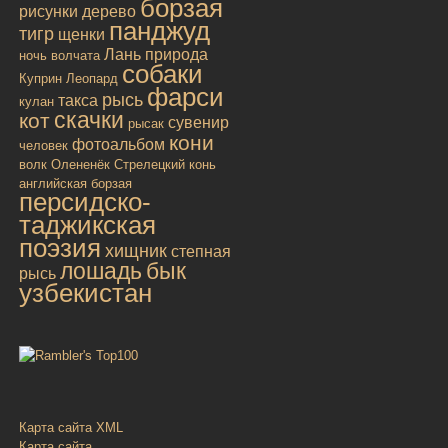
борзая
рисунки
дерево
панджуд
тигр
щенки
Лань
природа
ночь
волчата
собаки
Куприн
Леопард
фарси
рысь
такса
кулан
скачки
кот
сувенир
рысак
кони
фотоальбом
человек
волк
Олененёк
Стрелецкий конь
английская борзая
персидско-
таджикская
поэзия
хищник
степная
лошадь
бык
рысь
узбекистан
Карта сайта XML
Карта сайта