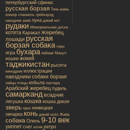
петербургский сфинкс
русская борзая
Тянь-шань
коккер спаниель
грейхаунд
луна
наездник
азия
дикий кот
рудаки
Мемориальная доска
котята
Жеребец
Каракал
русская
лошади
борзая собака
горы
бухара
игра
пейзаж
Манул
жокей
кошки
таджикистан
рысята
иллюстрации
кинодром
наездники
собаки борзая
кобыла
зайцы
птицы
пантера
Арабский жеребец
пудель
самарканд
всадник
кошка
лягушка
кошка дикая
зверь
немецкая
приз
конь
овчарка
дикий осёл
Жаба
9-10 век
собака
Олень
уиппет
снег
ретро
котик