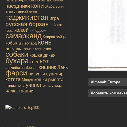
кулан
кони
наездники
Жаба
волк
такса
дикий осёл
таджикистан
игра
русская борзая
пейзаж
жокей
горы
кинодром
самарканд
Куприн
зайцы
конь
кобыла
Леопард
лягушка
приз
степь
азия
собаки
кошка дикая
бухара
кот
снег
хищник
Лань
английская борзая
фарси
рисунки
сувенир
котята
кошки
рысята
Манул
Almanah Europe
уиппет
птицы
ночь
окна улицы
иллюстрации
Добавить коммент