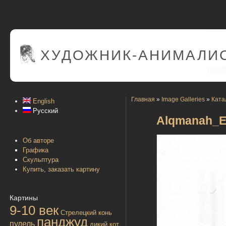
ХУДОЖНИК-АНИМАЛИС
Главная
»
Image Galleries
»
Ката
English
Русский
Alqmanah_Ev
Об авторе
Графика
Скульптура
Купить, заказать картину
Картины
9-10 век
Стрелецкий конь
панджуд
пудель
дикий кот