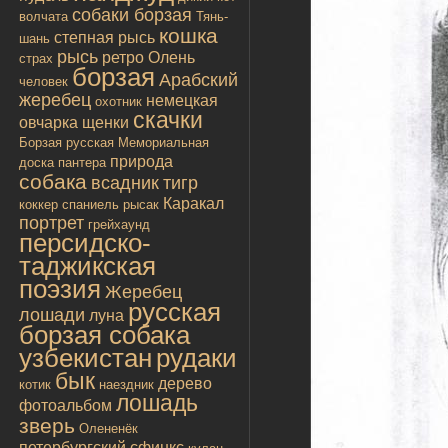
собаки борзая
волчата
Тянь-
кошка
степная рысь
шань
рысь
ретро
Олень
страх
борзая
Арабский
человек
жеребец
немецкая
охотник
скачки
овчарка
щенки
Борзая русская
Мемориальная
природа
доска
пантера
собака
всадник
тигр
Каракал
коккер спаниель
рысак
портрет
грейхаунд
персидско-
таджикская
поэзия
Жеребец
русская
лошади
луна
борзая собака
узбекистан
рудаки
бык
дерево
котик
наездник
лошадь
фотоальбом
зверь
Олененёк
петербургский сфинкс