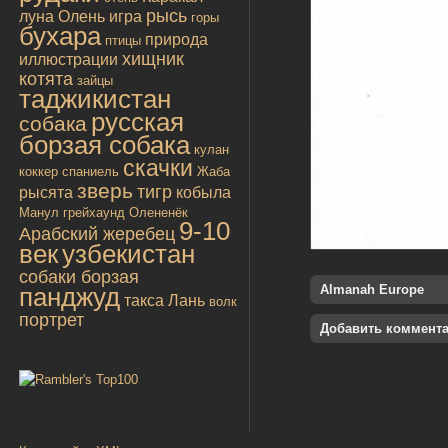
рысь
луна
Олень
игра
горы
бухара
природа
птицы
хищник
иллюстрации
котята
зайцы
таджикистан
русская
собака
борзая собака
кулан
скачки
коккер спаниель
Жаба
зверь
тигр
рысята
кобыла
Манул
грейхаунд
Олененёк
9-10
Арабский жеребец
век
узбекистан
собаки борзая
панджуд
Almanah Europe
такса
Лань
волк
портрет
Добавить коммент