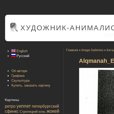
ХУДОЖНИК-АНИМАЛИС
Главная
»
Image Galleries
»
Ката
English
Русский
Alqmanah_E
Об авторе
Графика
Скульптура
Купить, заказать картину
Картины
уиппет
ретро
петербургский
жокей
сфинкс
Стрелецкий конь