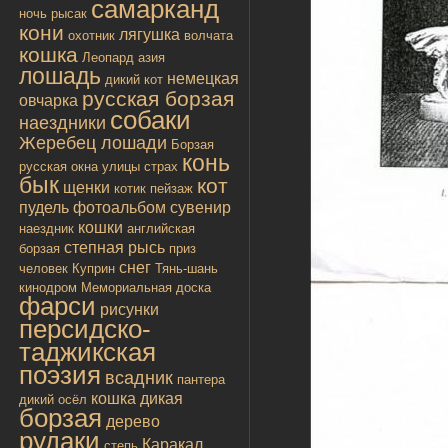
самарканд
ночь
рысак
кони
лягушка
охотник
волчата
кошка
Леопард
азия
лошадь
немецкая
дикий кот
русская борзая
овчарка
собаки
наездники
Жеребец лошади
Борзая
конь
русская
окна улицы
страх
бык
кот
щенки
котик
пейзаж
пудель
фотоальбом
сувенир
кошки
наездник
английская
степная рысь
борзая
приз
снег
человек
Куприн
Тянь-шань
кинодром
Мемориальная доска
фарси
рисунки
персидско-
таджикская
поэзия
всадник
пантера
кошка дикая
дикий осёл
борзая
дерево
рудаки
Каракал
степь