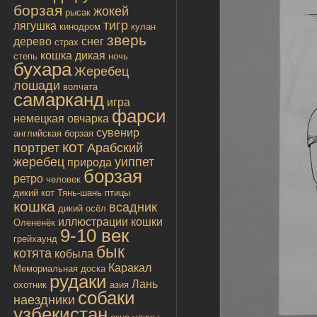
борзая
жокей
рысак
тигр
лягушка
кинодром
кулан
зверь
дерево
снег
страх
кошка дикая
степь
ночь
бухара
Жеребец
лошади
волчата
самарканд
игра
фарси
немецкая овчарка
сувенир
английская борзая
кот
портрет
Арабский
жеребец
уиппет
природа
борзая
ретро
человек
дикий кот
Тянь-шань
птицы
кошка
всадник
дикий осёл
иллюстрации
кошки
Олененёк
9-10 век
грейхаунд
бык
котята
кобыла
Каракал
Мемориальная доска
рудаки
Лань
охотник
азия
собаки
наездники
узбекистан