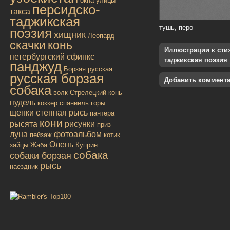
окна улицы
персидско-
такса
таджикская
тушь, перо
поэзия
хищник
Леопард
скачки
конь
Иллюстрации к стиха
петербургский сфинкс
таджикская поэзия
панджуд
Борзая русская
русская борзая
Добавить коммент
собака
волк
Стрелецкий конь
пудель
коккер спаниель
горы
щенки
степная рысь
пантера
кони
рысята
рисунки
приз
луна
фотоальбом
пейзаж
котик
Олень
зайцы
Жаба
Куприн
собака
собаки борзая
рысь
наездник