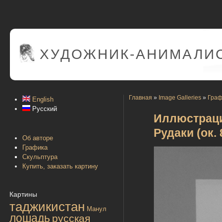
ХУДОЖНИК-АНИМАЛИС
Главная
»
Image Galleries
»
Граф
English
Русский
Иллюстраци
Рудаки (ок. 
Об авторе
Графика
Скульптура
Купить, заказать картину
Картины
таджикистан
Манул
лошадь
русская