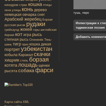
кошка
кинодром
страх
птицы
конь
дерево
окна улицы
тушь, перо
немецкая овчарка
снег
Арабский жеребец
Борзая
рудаки
Иллюстрации к стиха
русская
рысак
таджикская поэзия
жокей
грейхаунд
горы
английская
кот
рысь
игра
борзая
Добавить коммент
степная рысь
Олененёк
Тянь-
тигр
кошка дикая
шань
приз
узбекистан
портрет
скачки
кобыла
Каракал
борзая
хищник
степь
лошадь
котята
щенки
фарси
собака
рысята
Карта сайта XML