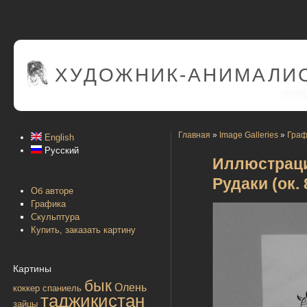
ХУДОЖНИК-АНИМАЛИС
Главная
»
Image Galleries
»
Граф
English
Русский
Иллюстраци
Рудаки (ок. 
Об авторе
Графика
Скульптура
Купить, заказать картину
Картины
бык
Олень
коккер спаниель
таджикистан
зайцы