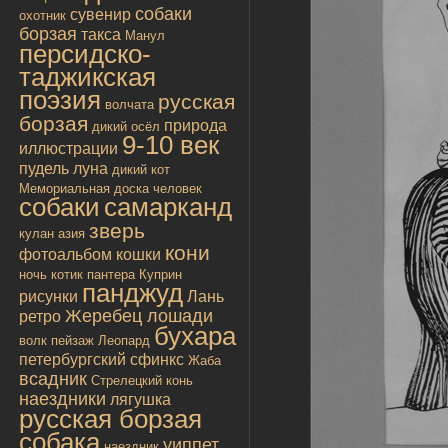
собаки
сувенир
охотник
борзая
такса
Манул
персидско-
таджикская
поэзия
русская
волчата
борзая
природа
дикий осёл
9-10 век
иллюстрации
пудель
луна
дикий кот
Мемориальная доска
человек
собаки
самарканд
зверь
кулан
азия
кони
фотоальбом
кошки
ночь
котик
пантера
Куприн
панджуд
рисунки
Лань
Жеребец лошади
ретро
бухара
волк
пейзаж
Леопард
петербургский сфинкс
Жаба
всадник
Стрелецкий конь
наездники
лягушка
русская борзая
собака
уиппет
наездник