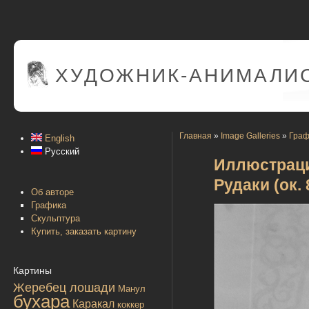
ХУДОЖНИК-АНИМАЛИС
Главная
»
Image Galleries
»
Граф
English
Русский
Иллюстраци
Рудаки (ок. 
Об авторе
Графика
Скульптура
Купить, заказать картину
Картины
Жеребец лошади
Манул
бухара
Каракал
коккер