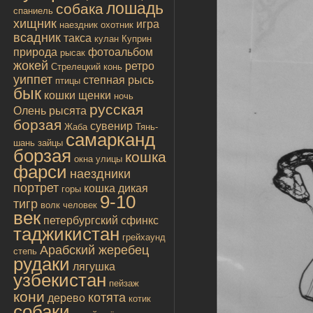
лошадь
собака
спаниель
хищник
игра
наездник
охотник
всадник
такса
кулан
Куприн
природа
фотоальбом
рысак
жокей
ретро
Стрелецкий конь
уиппет
степная рысь
птицы
бык
кошки
щенки
ночь
русская
Олень
рысята
борзая
сувенир
Жаба
Тянь-
самарканд
шань
зайцы
борзая
кошка
окна улицы
фарси
наездники
портрет
кошка дикая
горы
9-10
тигр
волк
человек
век
петербургский сфинкс
таджикистан
грейхаунд
Арабский жеребец
степь
рудаки
лягушка
узбекистан
пейзаж
кони
котята
дерево
котик
собаки