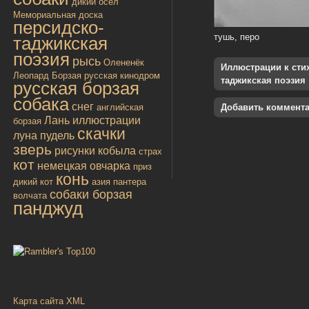
дикий осёл
Мемориальная доска
персидско-
тушь, перо
таджикская
поэзия
рысь
Олененёк
Иллюстрации к стиха
Леопард
Борзая русская
кинодром
таджикская поэзия
русская борзая
собака
снег
английская
Добавить коммент
Лань
иллюстрации
борзая
скачки
луна
пудель
зверь
рисунки
кобыла
страх
кот
немецкая овчарка
приз
конь
дикий кот
азия
пантера
собаки борзая
волчата
панджуд
Карта сайта XML