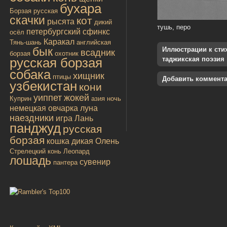
бухара
Борзая русская
скачки
кот
рысята
дикий
тушь, перо
петербургский сфинкс
осёл
Каракал
Тянь-шань
английская
бык
Иллюстрации к стиха
всадник
борзая
охотник
русская борзая
таджикская поэзия
собака
хищник
птицы
Добавить коммент
узбекистан
кони
уиппет
жокей
Куприн
азия
ночь
немецкая овчарка
луна
наездники
игра
Лань
панджуд
русская
борзая
кошка дикая
Олень
Стрелецкий конь
Леопард
лошадь
сувенир
пантера