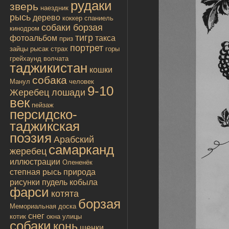
рудаки
зверь
наездник
рысь
дерево
коккер спаниель
собаки борзая
кинодром
тигр
фотоальбом
такса
приз
портрет
зайцы
рысак
страх
горы
грейхаунд
волчата
таджикистан
кошки
собака
Манул
человек
9-10
Жеребец лошади
век
пейзаж
персидско-
таджикская
поэзия
Арабский
самарканд
жеребец
иллюстрации
Олененёк
степная рысь
природа
рисунки
пудель
кобыла
фарси
котята
борзая
Мемориальная доска
снег
котик
окна улицы
собаки
конь
щенки