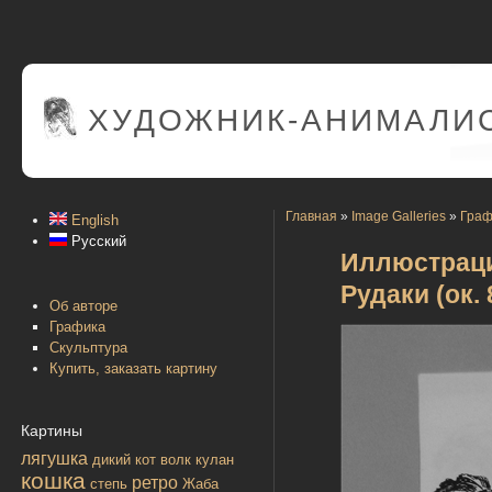
ХУДОЖНИК-АНИМАЛИС
Главная
»
Image Galleries
»
Граф
English
Русский
Иллюстраци
Рудаки (ок. 
Об авторе
Графика
Скульптура
Купить, заказать картину
Картины
лягушка
дикий кот
волк
кулан
кошка
ретро
степь
Жаба