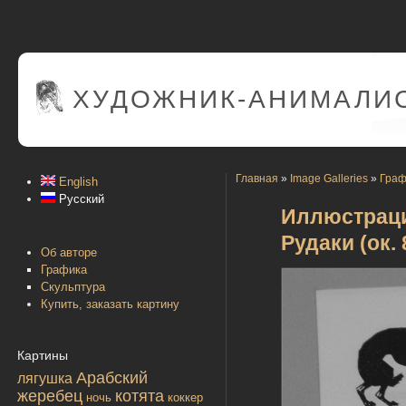
ХУДОЖНИК-АНИМАЛИС
Главная
»
Image Galleries
»
Граф
English
Русский
Иллюстраци
Рудаки (ок. 
Об авторе
Графика
Скульптура
Купить, заказать картину
Картины
Арабский
лягушка
жеребец
котята
ночь
коккер