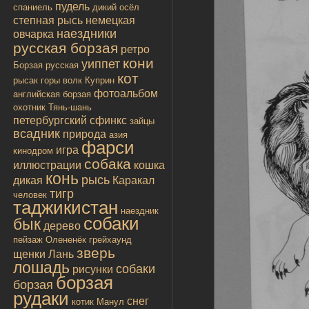
пудель
спаниель
дикий осёл
степная рысь
немецкая
наездники
овчарка
русская борзая
ретро
кони
уиппет
Борзая русская
кот
рысак
горы
волк
Куприн
фотоальбом
английская борзая
охотник
Тянь-шань
петербургский сфинкс
зайцы
всадник
природа
азия
фарси
игра
кинодром
собака
иллюстрации
кошка
конь
рысь
дикая
Каракал
тигр
человек
таджикистан
наездник
собаки
бык
дерево
пейзаж
Олененёк
грейхаунд
зверь
щенки
Лань
лошадь
собаки
рисунки
борзая
борзая
рудаки
снег
котик
Манул