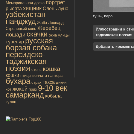
портрет
Мемориальная доска
хищник
рысята
Олень
луна
узбекистан
тушь, перо
панджуд
Жаба
Леопард
Жеребец
Стрелецкий конь
Иллюстрации к стиха
скачки
лошади
таджикская поэзия
окна улицы
русская
сувенир
борзая собака
Добавить коммент
персидско-
таджикская
поэзия
кошка
степь
кошки
птицы
волчата
пантера
бухара
такса
страх
дикий
9-10 век
жокей
кот
приз
самарканд
кобыла
кулан