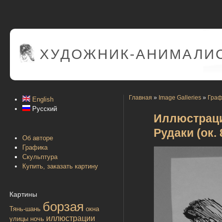
ХУДОЖНИК-АНИМАЛИС
Главная
»
Image Galleries
»
Граф
English
Русский
Иллюстраци
Рудаки (ок. 
Об авторе
Графика
Скульптура
Купить, заказать картину
Картины
борзая
Тянь-шань
окна
иллюстрации
улицы
ночь