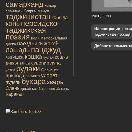
самарканд
коккер
спаниель
Куприн
Манул
таджикистан
тушь, перо
кобыла
персидско-
конь
таджикская
Иллюстрации к стиха
таджикская поэзия
поэзия
волк
Мемориальная
наездники
жокей
доска
Добавить коммент
панджуд
лошадь
кошка
лягушка
кошка
кулан
дикая
сувенир
луна
зайцы
рудаки
котик
Олененёк
уиппет
природа
волчата
бухара
зверь
пудель
Олень
дикий кот
Стрелецкий конь
Каракал