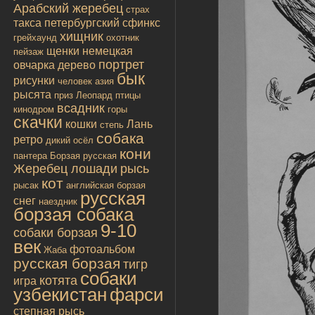
Арабский жеребец
страх
такса
петербургский сфинкс
хищник
грейхаунд
охотник
щенки
немецкая
пейзаж
портрет
овчарка
дерево
бык
рисунки
человек
азия
рысята
приз
Леопард
птицы
всадник
кинодром
горы
скачки
кошки
Лань
степь
собака
ретро
дикий осёл
кони
пантера
Борзая русская
Жеребец лошади
рысь
кот
рысак
английская борзая
русская
снег
наездник
борзая собака
9-10
собаки борзая
век
фотоальбом
Жаба
русская борзая
тигр
собаки
котята
игра
узбекистан
фарси
степная рысь