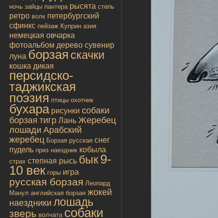
рысята
ночь
зайцы
пантера
степь
ретро
петербургский
волк
сфинкс
пейзаж
Куприн
азия
немецкая овчарка
фотоальбом
дерево
сувенир
борзая
скачки
луна
кошка дикая
персидско-
таджикская
поэзия
птицы
охотник
бухара
собаки
рисунки
борзая
тигр
Жеребец
Лань
лошади
Арабский
жеребец
снег
Борзая русская
пудель
кобыла
приз
наездник
9-
бык
степная рысь
страх
10 век
игра
горы
русская борзая
Леопард
жокей
Манул
английская борзая
лошадь
наездники
собаки
зверь
волчата