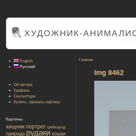
ХУДОЖНИК-АНИМАЛИС
Главная
English
Русский
Img 8462
Об авторе
Графика
Скульптура
Купить, заказать картину
Картины
хищник
портрет
грейхаунд
рудаки
природа
кошки