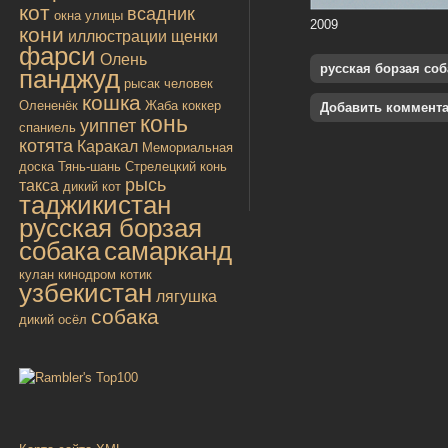
кот
всадник
окна улицы
2009
кони
иллюстрации
щенки
фарси
Олень
русская борзая соб
панджуд
рысак
человек
кошка
Олененёк
Жаба
коккер
Добавить коммент
конь
уиппет
спаниель
котята
Каракал
Мемориальная
доска
Тянь-шань
Стрелецкий конь
рысь
такса
дикий кот
таджикистан
русская борзая
собака
самарканд
кулан
кинодром
котик
узбекистан
лягушка
собака
дикий осёл