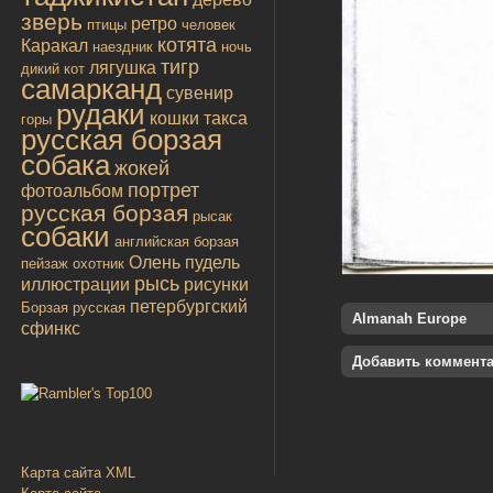
зверь
ретро
птицы
человек
котята
Каракал
наездник
ночь
тигр
лягушка
дикий кот
самарканд
сувенир
рудаки
кошки
такса
горы
русская борзая
собака
жокей
портрет
фотоальбом
русская борзая
рысак
собаки
английская борзая
Олень
пудель
пейзаж
охотник
рысь
иллюстрации
рисунки
петербургский
Борзая русская
Almanah Europe
сфинкс
Добавить коммент
Карта сайта XML