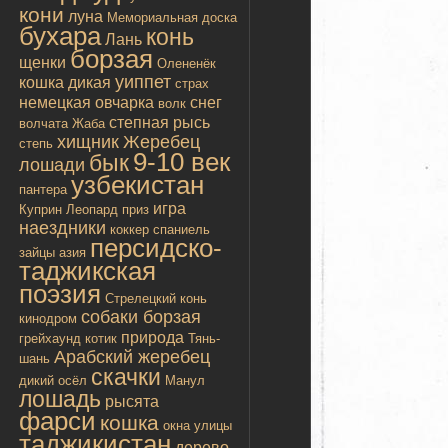
кони
луна
Мемориальная доска
бухара
конь
Лань
борзая
щенки
Олененёк
уиппет
кошка дикая
страх
немецкая овчарка
снег
волк
степная рысь
волчата
Жаба
хищник
Жеребец
степь
9-10 век
бык
лошади
узбекистан
пантера
игра
Куприн
Леопард
приз
наездники
коккер спаниель
персидско-
зайцы
азия
таджикская
поэзия
Стрелецкий конь
собаки борзая
кинодром
природа
грейхаунд
котик
Тянь-
Арабский жеребец
шань
скачки
дикий осёл
Манул
лошадь
рысята
фарси
кошка
окна улицы
таджикистан
дерево