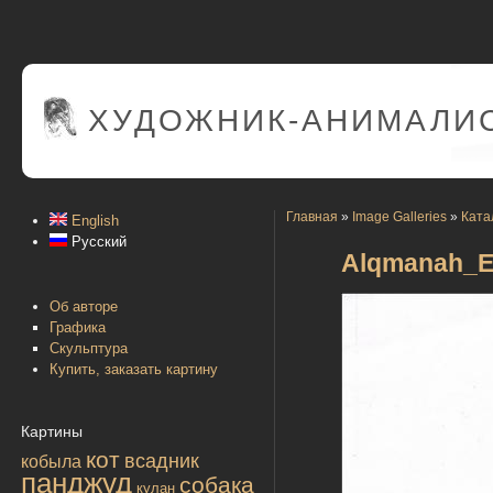
ХУДОЖНИК-АНИМАЛИС
Главная
»
Image Galleries
»
Ката
English
Русский
Alqmanah_Ev
Об авторе
Графика
Скульптура
Купить, заказать картину
Картины
кот
всадник
кобыла
панджуд
собака
кулан