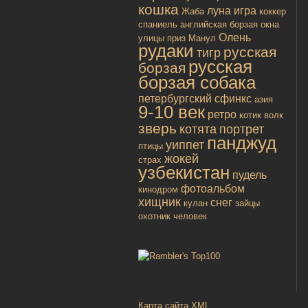
кошка
луна
игра
Жаба
коккер
спаниель
английская борзая
окна
Олень
улицы
приз
Манул
рудаки
русская
тигр
русская
борзая
борзая собака
петербургский сфинкс
азия
9-10 век
ретро
котик
волк
зверь
котята
портрет
панджуд
уиппет
птицы
жокей
страх
узбекистан
пудель
фотоальбом
кинодром
хищник
снег
кулан
зайцы
охотник
человек
Карта сайта XML