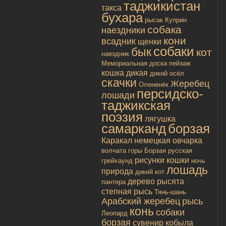
таджикистан
такса
бухара
рысак
Куприн
собака
наездники
кони
всадник
щенки
собаки
бык
кот
наездник
Мемориальная доска
пейзаж
кошка дикая
дикий осёл
скачки
Жеребец
Олененёк
персидско-
лошади
таджикская
поэзия
лягушка
самарканд
борзая
Каракал
немецкая овчарка
волчата
горы
Борзая русская
рисунки
кошки
грейхаунд
ночь
лошадь
природа
дикий кот
дерево
рысята
пантера
степная рысь
Тянь-шань
Арабский жеребец
рысь
конь
собаки
Леопард
борзая
сувенир
кобыла