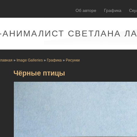
Об авторе
Графика
Ску
-АНИМАЛИСТ СВЕТЛАНА Л
Главная
»
Image Galleries
»
Графика
»
Рисунки
Чёрные птицы