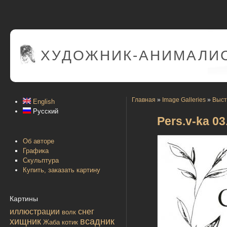
ХУДОЖНИК-АНИМАЛИС
Главная
»
Image Galleries
»
Выст
English
Русский
Pers.v-ka 03
Об авторе
Графика
Скульптура
Купить, заказать картину
Картины
иллюстрации
снег
волк
хищник
всадник
Жаба
котик