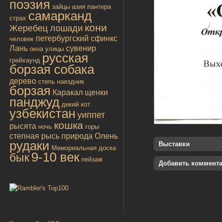
поэзия
зайцы
азия
пантера
самарканд
страх
кони
Жеребец лошади
петербургский сфинкс
человек
Лань
сувенир
окна улицы
русская
грейхаунд
борзая собака
дерево
степь
наездник
борзая
Каракал
щенки
панджуд
дикий кот
узбекистан
уиппет
кошка
рысята
ночь
горы
степная рысь
природа
Олень
рудаки
Выставки
Мемориальная доска
9-10 век
бык
пейзаж
Добавить коммент