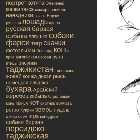
портрет
котята
Олененёк
кошки
такса
коккер спаниель
наездники
рысак
Борзая
лошадь
русская
кулан
русская борзая
собаки
собака
лягушка
фарси
скачки
тигр
конь
фотоальбом
Леопард
луна
приз
английская борзая
рисунки
птицы
таджикистан
Тянь-шань
жокей
рысь
кошка дикая
немецкая овчарка
бухара
Арабский
жеребец
кобыла
Стрелецкий
кот
конь
Манул
охотник
волчата
зверь
ретро
пудель
Куприн
игра
дикий осёл
кинодром
собаки борзая
персидско-
таджикская