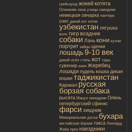
жокей
котята
грейхаунд
Олененёк
окна улицы
наездник
немецкая овчарка
пантера
снег
дикий кот
котик
узбекистан
лягушка
тигр
всадник
волк
собаки
кони
Лань
кулан
портрет
щенки
зайцы
9-10 век
лошадь
кот
дикий осёл
степь
горы
Жеребец
сувенир
азия
лошади
пудель
кошка дикая
таджикистан
кошки
русская
Каракал
борзая собака
рысята
Олень
Манул
кинодром
петербургский сфинкс
фарси
хищник
бухара
Мемориальная доска
такса
английская борзая
Леопард
наездники
Жаба
приз