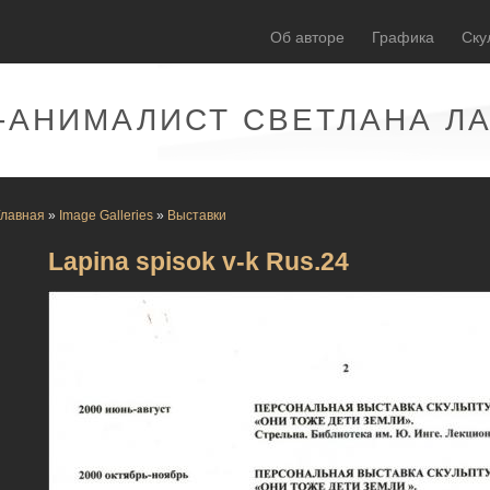
Об авторе
Графика
Ску
-АНИМАЛИСТ СВЕТЛАНА Л
Главная
»
Image Galleries
»
Выставки
Lapina spisok v-k Rus.24