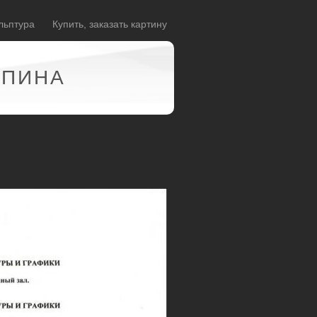
льптура
Купить, заказать картину
АПИНА