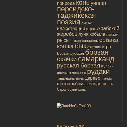
конь
уиппет
природа
персидско-
таджикская
поэзия
рысак
Арабский
иллюстрации
страх
жеребец
луна
кобыла
пейзаж
собака
рысь
коккер спаниель
бык
кошка
игра
охотник
борзая
Борзая русская
самарканд
скачки
русская борзая
Куприн
рудаки
волчата
человек
дерево
Тянь-шань
ночь
птицы
фотоальбом
степная рысь
Стрелецкий конь
Карта сайта XML