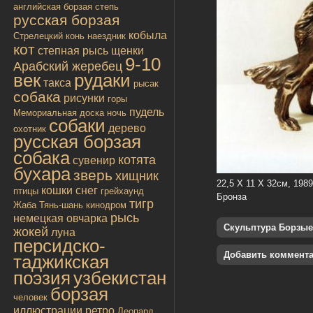
английская борзая
степь
русская борзая
кобыла
Стрелецкий конь
наездник
кот
степная рысь
щенки
9-10
Арабский жеребец
век
рудаки
такса
рысак
собака
рисунки
горы
пудель
Мемориальная доска
ночь
собаки
дерево
охотник
русская борзая
собака
котята
сувенир
бухара
зверь
хищник
22,5 Х 11 Х 32см, 1989
кошки
снег
птицы
грейхаунд
Бронза
тигр
Жаба
Тянь-шань
кинодром
рысь
немецкая овчарка
Скульптура Борзые
жокей
луна
персидско-
Добавить коммент
таджикская
поэзия
узбекистан
борзая
человек
иллюстрации
ретро
Леопард