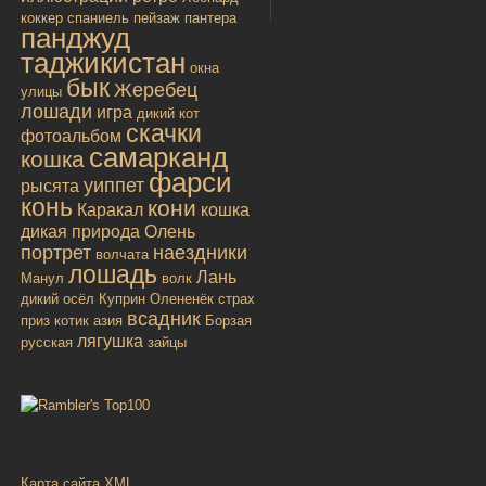
коккер спаниель
пейзаж
пантера
панджуд
таджикистан
окна
бык
Жеребец
улицы
лошади
игра
дикий кот
скачки
фотоальбом
самарканд
кошка
фарси
уиппет
рысята
конь
кони
Каракал
кошка
дикая
природа
Олень
портрет
наездники
волчата
лошадь
Лань
Манул
волк
дикий осёл
Куприн
Олененёк
страх
всадник
приз
котик
азия
Борзая
лягушка
русская
зайцы
Карта сайта XML