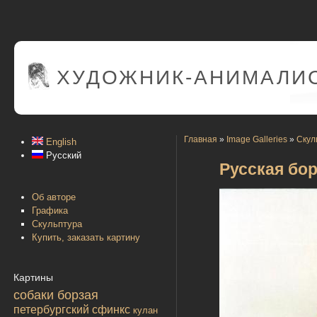
ХУДОЖНИК-АНИМАЛИС
Главная
»
Image Galleries
»
Скул
English
Русский
Русская бо
Об авторе
Графика
Скульптура
Купить, заказать картину
Картины
собаки борзая
петербургский сфинкс
кулан