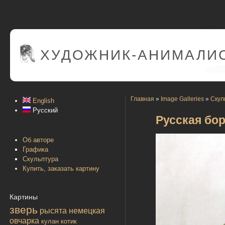
ХУДОЖНИК-АНИМАЛИС
Главная
»
Image Galleries
»
Скул
English
Русский
Русская бо
Об авторе
Графика
Скульптура
Купить, заказать картину
Картины
зверь
рысята
немецкая
овчарка
кулан
котик