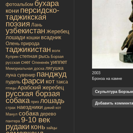
бухара
фотоальбом
персидско-
кони
таджикская
поэзия
Лань
узбекистан
Жеребец
лошади
всадник
кошки
Олень
природа
таджикистан
волк
степная рысь
Куприн
Борзая
уиппет
снег
русская
Олененёк
лягушка
Мемориальная доска
панджуд
2003
луна
сувенир
фарси
Бронза на камне
кот
пудель
такса
Арабский жеребец
птицы
русская борзая
Скульптура Борзые
собака
лошадь
приз
Добавить коммент
наездники
страх
дикий кот
собака
дерево
Манул
9-10 век
пантера
рудаки
конь
зайцы