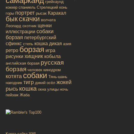
самарканд
грейхаунд
коккер спаниель
Стрелецкий конь
портрет
Каракал
горы
рысак
бык
скачки
волчата
щенки
Леопард
охотник
собаки
иллюстрации
борзая
петербургский
сфинкс
кошка дикая
степь
азия
борзая
ретро
игра
хищник
рисунки
кобыла
русская
английская борзая
борзая
человек
кинодром
собаки
котята
Тянь-шань
тигр
жокей
наездник
дикий осёл
кошка
рысь
окна улицы
ночь
пейзаж
Жаба
Карта сайта XML