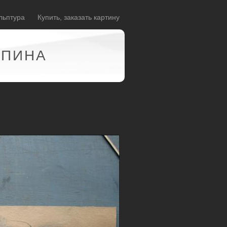
льптура
Купить, заказать картину
АПИНА