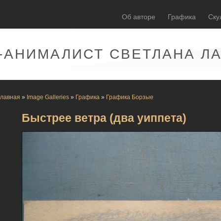
Об авторе
Графика
Ску
-АНИМАЛИСТ СВЕТЛАНА Л
Главная
»
Image Galleries
»
Графика
»
Графика Борзые
Быстрее ветра (два уиппета)