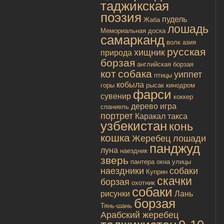
таджикская
поэзия
пудель
Жаба
лошадь
Мемориальная доска
самарканд
волк
азия
русская
хищник
природа
борзая
английская борзая
кот
собака
уиппет
птицы
кобыла
горы
рысак
кинодром
фарси
сувенир
коккер
дерево
игра
спаниель
портрет
Каракал
такса
узбекистан
конь
кошка
Жеребец лошади
панджуд
луна
наездник
зверь
пантера
окна улицы
наездники
собаки
Куприн
скачки
борзая
охотник
собаки
рисунки
Лань
борзая
Тянь-шань
Арабский жеребец