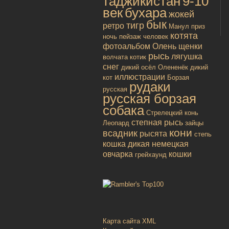
таджикистан
9-10
век
бухара
жокей
бык
тигр
ретро
Манул
приз
котята
ночь
пейзаж
человек
фотоальбом
Олень
щенки
рысь
лягушка
волчата
котик
снег
дикий осёл
Олененёк
дикий
иллюстрации
кот
Борзая
рудаки
русская
русская борзая
собака
Стрелецкий конь
степная рысь
Леопард
зайцы
кони
всадник
рысята
степь
кошка дикая
немецкая
овчарка
кошки
грейхаунд
Карта сайта XML