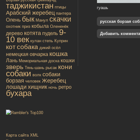
таджикистан
птицы
гуашь
Арабский жеребец
пантера
бык
скачки
Олень
Манул
русская борзая соб
кобыла
охотник
приз
Олененёк
9-
котята
дерево
пудель
Добавить коммент
10 век
кулан
степь
Куприн
кот
собака
дикий осёл
кошка
немецкая овчарка
Лань
кошки
Мемориальная доска
зверь
кони
Тянь-шань
рысак
собаки
собаки
волк
борзая
Жеребец
человек
лошади
хищник
ретро
ночь
бухара
Карта сайта XML