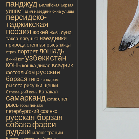
панджуд
английская борзая
уиппет
азия
наездник
окна улицы
персидско-
таджикская
поэзия
жокей
луна
Жаба
наездники
такса
лягушка
природа
степная рысь
зайцы
лошадь
портрет
страх
узбекистан
дикий кот
конь
всадник
кошка дикая
русская
фотоальбом
борзая
тигр
кинодром
рысята
рисунки
щенки
Каракал
Стрелецкий конь
самарканд
снег
котик
рысь
горы
пейзаж
петербургский сфинкс
русская борзая
собака
фарси
рудаки
иллюстрации
Борзая русская
грейхаунд