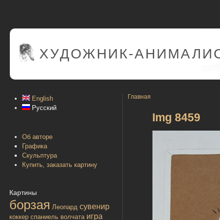
ХУДОЖНИК-АНИМАЛИС
Главная
English
Русский
Img 8459
Об авторе
Графика
Скульптура
Купить, заказать картину
Картины
борзая
сувенир
Леопард
игра
коккер спаниель
волчата