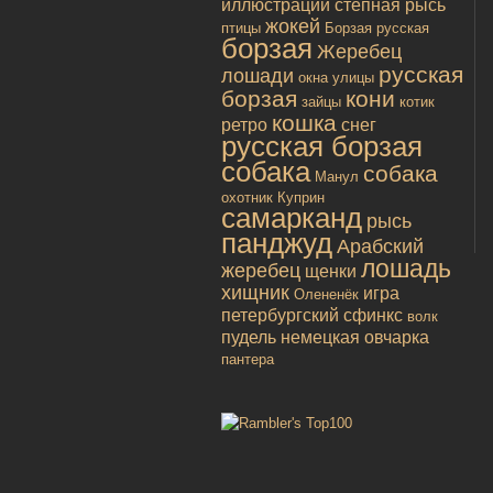
иллюстрации
степная рысь
жокей
птицы
Борзая русская
борзая
Жеребец
русская
лошади
окна улицы
борзая
кони
зайцы
котик
кошка
ретро
снег
русская борзая
собака
собака
Манул
охотник
Куприн
самарканд
рысь
панджуд
Арабский
лошадь
жеребец
щенки
хищник
игра
Олененёк
петербургский сфинкс
волк
пудель
немецкая овчарка
пантера