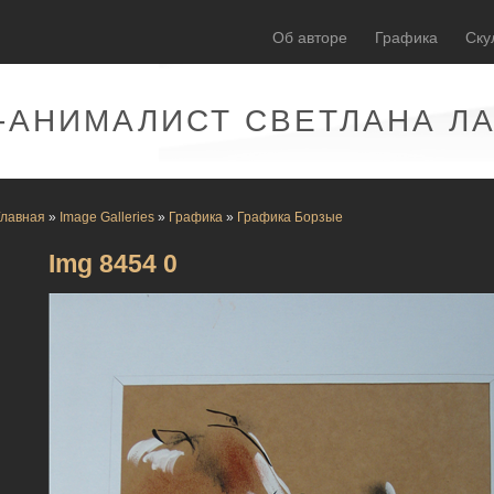
Об авторе
Графика
Ску
-АНИМАЛИСТ СВЕТЛАНА Л
Главная
»
Image Galleries
»
Графика
»
Графика Борзые
Img 8454 0