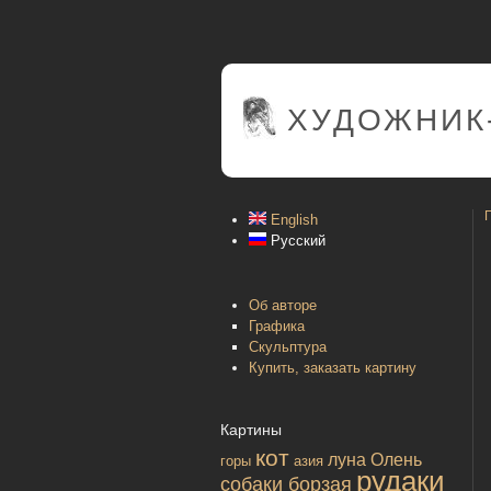
ХУДОЖНИК
English
Русский
Об авторе
Графика
Скульптура
Купить, заказать картину
Картины
кот
луна
Олень
горы
азия
рудаки
собаки борзая