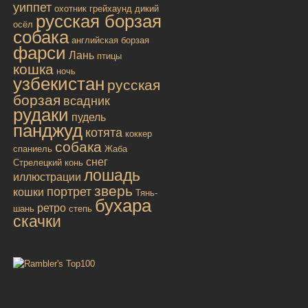
уиппет
охотник
грейхаунд
дикий
русская борзая
осёл
собака
английская борзая
фарси
Лань
птицы
кошка
ночь
узбекистан
русская
борзая
всадник
рудаки
пудель
панджуд
котята
коккер
собака
спаниель
Жаба
снег
Стрелецкий конь
лошадь
иллюстрации
зверь
портрет
кошки
Тянь-
бухара
ретро
шань
степь
скачки