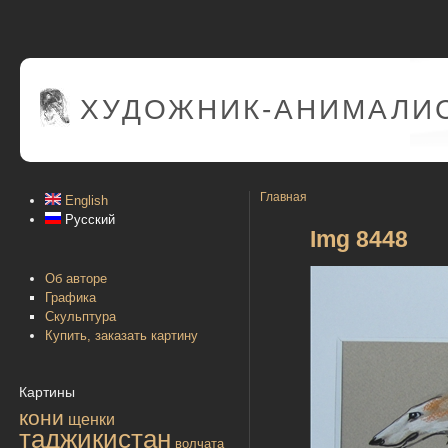
ХУДОЖНИК-АНИМАЛИС
Главная
English
Русский
Img 8448
Об авторе
Графика
Скульптура
Купить, заказать картину
Картины
кони
щенки
таджикистан
волчата