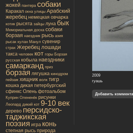
собаки
жокей
пантера
Арабский
Каракал
окна улицы
жеребец
немецкая овчарка
бык
рысята
луна
котик
зайцы
собаки
Мемориальная доска
борзая
рысь
наездник
азия
сувенир
рысак
кулан
Манул
Жеребец лошади
страх
кот
такса
человек
горы
Борзая
наездники
кобыла
русская
самарканд
приз
борзая
лягушка
кинодром
2009
хищник
тигр
пейзаж
волк
гуашь
кошка дикая
петербургский
сфинкс
Олень
фотоальбом
Добавить коммент
рисунки
Куприн
Олененёк
9-10 век
Леопард
дикий кот
персидско-
дерево
таджикская
поэзия
конь
игра
степная рысь
природа