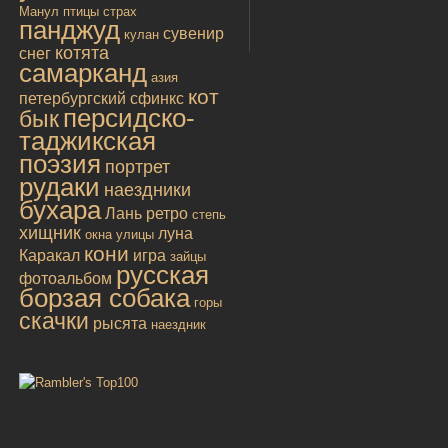
Манул
птицы
страх
панджуд
сувенир
кулан
котята
снег
самарканд
азия
кот
петербургский сфинкс
персидско-
бык
таджикская
поэзия
портрет
рудаки
наездники
бухара
Лань
ретро
степь
хищник
луна
окна улицы
кони
Каракал
игра
зайцы
русская
фотоальбом
борзая собака
горы
скачки
рысята
наездник