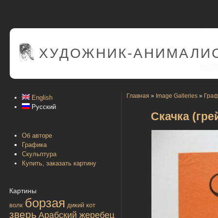
ХУДОЖНИК-АНИМАЛИС
Главная
»
Image Galleries
»
Граф
English
Русский
Скачка (гр
Об авторе
Графика
Скульптура
Купить, заказать картину
Картины
борзая
волк
дикий кот
зверь
Арабский жеребец