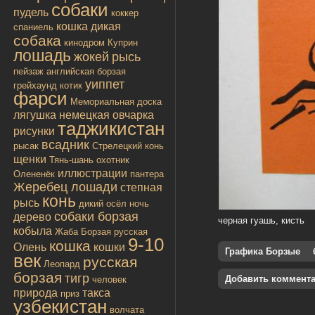
собаки
пудель
коккер
кошка дикая
спаниель
собака
кинодром
Куприн
лошадь
жокей
рысь
пейзаж
английская борзая
уиппет
грейхаунд
котик
фарси
Мемориальная доска
лягушка
немецкая овчарка
таджикистан
рисунки
всадник
рысак
Стрелецкий конь
щенки
Тянь-шань
охотник
иллюстрации
Олененёк
пантера
Жеребец лошади
степная
конь
рысь
дикий осёл
ночь
собаки борзая
дерево
черная гуашь, кисть
кобыла
Жаба
Борзая русская
9-10
кошка
Олень
кошки
Графика Борзые
век
русская
Леопард
борзая
тигр
Добавить коммент
человек
природа
такса
приз
узбекистан
волчата