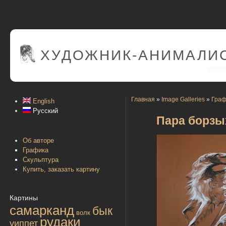
ХУДОЖНИК-АНИМАЛИС
Главная
»
Image Galleries
»
Граф
English
Русский
Пара борзы
Об авторе
Графика
Скульптура
Купить, заказать картину
Картины
самарканд
бык
волк
рудаки
уиппет