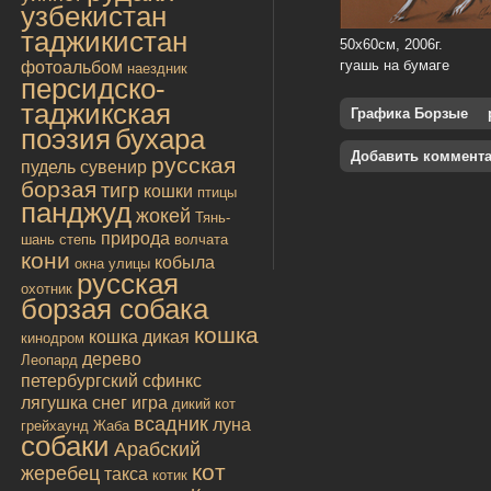
узбекистан
таджикистан
50х60см, 2006г.
гуашь на бумаге
фотоальбом
наездник
персидско-
таджикская
Графика Борзые
поэзия
бухара
Добавить коммент
русская
пудель
сувенир
борзая
тигр
кошки
птицы
панджуд
жокей
Тянь-
природа
шань
степь
волчата
кони
кобыла
окна улицы
русская
охотник
борзая собака
кошка
кошка дикая
кинодром
дерево
Леопард
петербургский сфинкс
лягушка
снег
игра
дикий кот
всадник
луна
грейхаунд
Жаба
собаки
Арабский
кот
жеребец
такса
котик