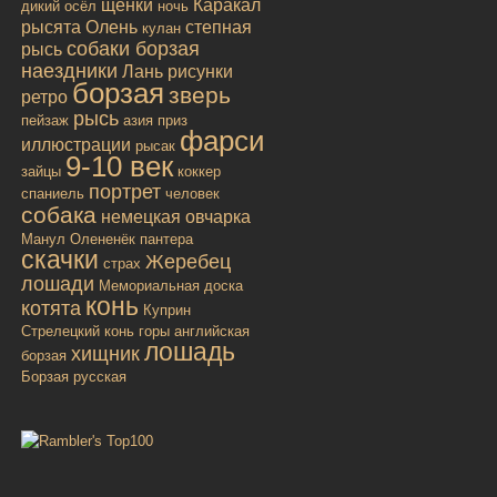
щенки
Каракал
дикий осёл
ночь
рысята
Олень
степная
кулан
собаки борзая
рысь
наездники
Лань
рисунки
борзая
зверь
ретро
рысь
пейзаж
азия
приз
фарси
иллюстрации
рысак
9-10 век
зайцы
коккер
портрет
спаниель
человек
собака
немецкая овчарка
Манул
Олененёк
пантера
скачки
Жеребец
страх
лошади
Мемориальная доска
конь
котята
Куприн
Стрелецкий конь
горы
английская
лошадь
хищник
борзая
Борзая русская