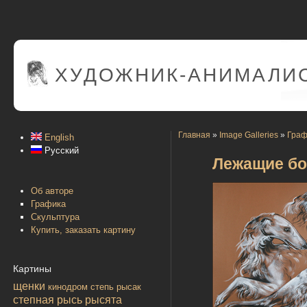
ХУДОЖНИК-АНИМАЛИС
Главная
»
Image Galleries
»
Граф
English
Русский
Лежащие б
Об авторе
Графика
Скульптура
Купить, заказать картину
Картины
щенки
кинодром
степь
рысак
степная рысь
рысята