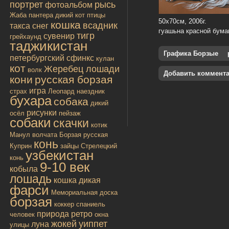
портрет
рысь
фотоальбом
Жаба
пантера
дикий кот
птицы
50х70см, 2006г.
кошка
всадник
такса
снег
гуашьна красной бума
тигр
сувенир
грейхаунд
таджикистан
Графика Борзые
петербургский сфинкс
кулан
кот
Жеребец лошади
волк
Добавить коммент
кони
русская борзая
игра
страх
Леопард
наездник
бухара
собака
дикий
рисунки
осёл
пейзаж
собаки
скачки
котик
Манул
волчата
Борзая русская
конь
Куприн
зайцы
Стрелецкий
узбекистан
конь
9-10 век
кобыла
лошадь
кошка дикая
фарси
Мемориальная доска
борзая
коккер спаниель
природа
ретро
человек
окна
жокей
уиппет
луна
улицы