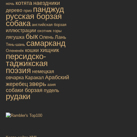
котята
наездники
ночь
панджуд
дерево
приз
русская борзая
собака
английская борзая
иллюстрации
охотник
горы
бык
лягушка
Олень
Лань
самарканд
Тянь-шань
хищник
кошки
Олененёк
персидско-
таджикская
поэзия
немецкая
Арабский
овчарка
Каракал
зверь
жеребец
азия
собаки борзая
пудель
рудаки