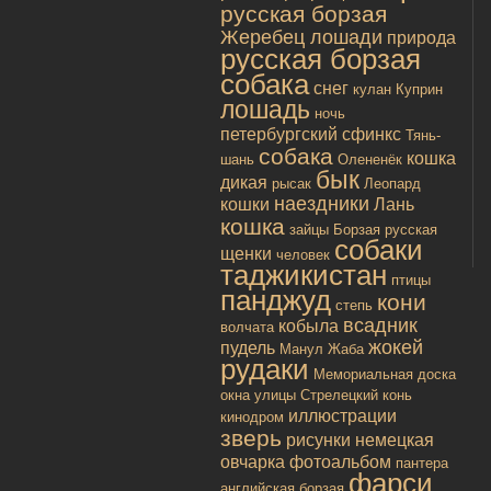
русская борзая
Жеребец лошади
природа
русская борзая
собака
снег
кулан
Куприн
лошадь
ночь
петербургский сфинкс
Тянь-
собака
кошка
шань
Олененёк
бык
дикая
рысак
Леопард
наездники
кошки
Лань
кошка
зайцы
Борзая русская
собаки
щенки
человек
таджикистан
птицы
панджуд
кони
степь
всадник
кобыла
волчата
жокей
пудель
Манул
Жаба
рудаки
Мемориальная доска
окна улицы
Стрелецкий конь
иллюстрации
кинодром
зверь
рисунки
немецкая
овчарка
фотоальбом
пантера
фарси
английская борзая