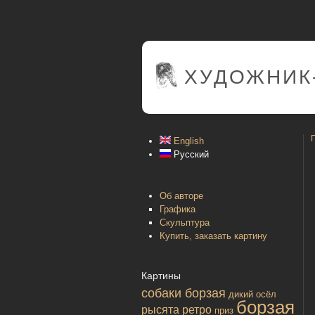
ХУДОЖНИК
English
Русский
Об авторе
Графика
Скульптура
Купить, заказать картину
Картины
собаки борзая
дикий осёл
борзая
рысята
ретро
приз