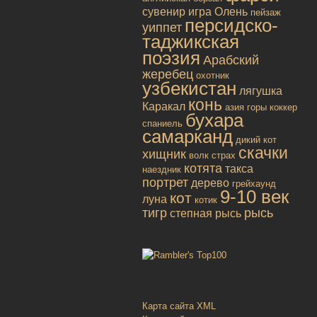
сувенир
игра
Олень
пейзаж
персидско-
уиппет
таджикская
поэзия
Арабский
жеребец
охотник
узбекистан
лягушка
конь
Каракал
азия
горы
коккер
бухара
спаниель
самарканд
дикий кот
скачки
хищник
волк
страх
котята
такса
наездник
портрет
дерево
грейхаунд
9-10 век
кот
луна
котик
тигр
рысь
степная рысь
Карта сайта XML