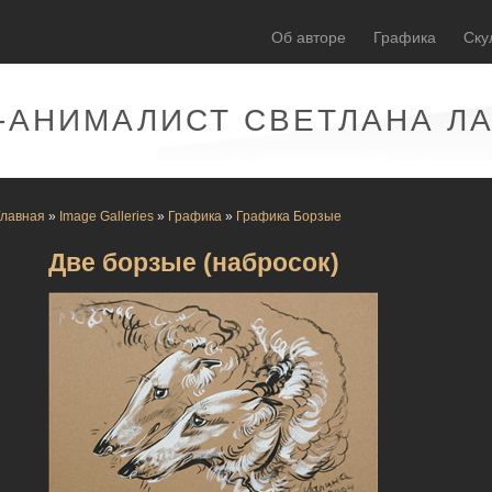
Об авторе
Графика
Ску
-АНИМАЛИСТ СВЕТЛАНА Л
Главная
»
Image Galleries
»
Графика
»
Графика Борзые
Две борзые (набросок)