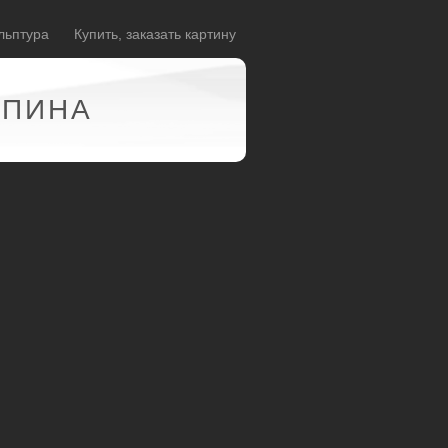
льптура
Купить, заказать картину
АПИНА