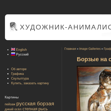
ХУДОЖНИК-АНИМАЛИС
Главная
»
Image Galleries
»
Граф
English
Русский
Борзые на 
Об авторе
Графика
Скульптура
Купить, заказать картину
Картины
русская борзая
пейзаж
степная рысь
дикий осёл