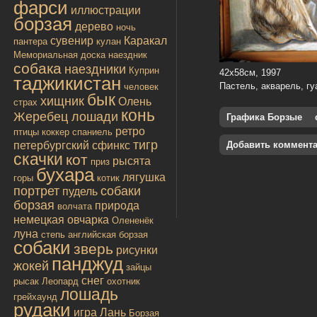
фарси
иллюстрации
борзая
дерево
ночь
сувенир
Каракал
пантера
кулан
Мемориальная доска
наездник
собака
наездники
Куприн
42х58см, 1997
таджикистан
Пастель, акварель, гу
человек
бык
хищник
Олень
страх
конь
Жеребец лошади
Графика Борзые
ретро
птицы
коккер спаниель
тигр
петербургский сфинкс
Добавить коммент
скачки
кот
рысята
приз
бухара
лягушка
горы
котик
портрет
собаки
пудель
борзая
природа
волчата
немецкая овчарка
Олененёк
луна
степь
английская борзая
собаки
зверь
рисунки
панджуд
жокей
зайцы
снег
рысак
Леопард
охотник
лошадь
грейхаунд
рудаки
игра
Лань
Борзая