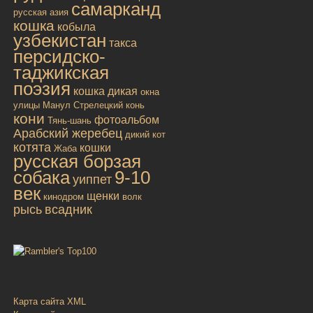
самарканд
русская
азия
кошка
кобыла
узбекистан
такса
персидско-
таджикская
поэзия
кошка дикая
окна
улицы
Манул
Стрелецкий конь
кони
фотоальбом
Тянь-шань
Арабский жеребец
дикий кот
котята
кошки
Жаба
русская борзая
собака
9-10
уиппет
век
щенки
кинодром
волк
рысь
всадник
Карта сайта XML