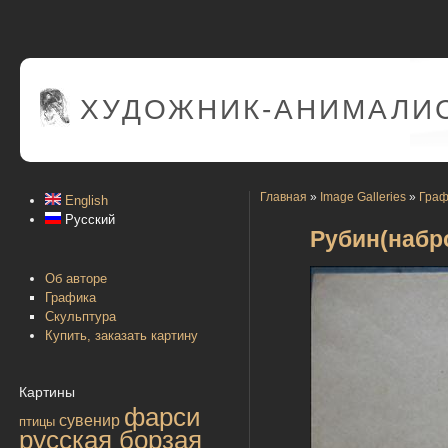
ХУДОЖНИК-АНИМАЛИС
Главная
»
Image Galleries
»
Граф
English
Русский
Рубин(набр
Об авторе
Графика
Скульптура
Купить, заказать картину
Картины
фарси
сувенир
птицы
русская борзая