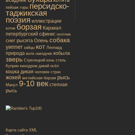
персидско-
пейзаж
горы
таджикская
поэзия
иллюстрации
борзая
Каракал
котик
петербургский сфинкс
охотник
собака
снег
рысята
Олень
кот
уиппет
зайцы
Леопард
природа
кобыла
волк
наездник
зверь
Стрелецкий конь
степь
Куприн
кинодром
дикий осёл
кошка дикая
человек
страх
жокей
рысь
английская борзая
9-10 век
степная
Манул
рысь
Карта сайта XML