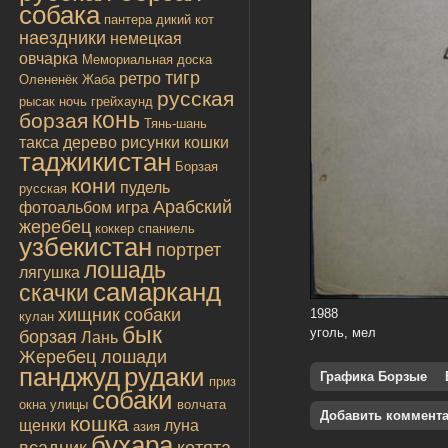
собака
пантера
дикий кот
наездники
немецкая
овчарка
Мемориальная доска
тигр
ретро
Олененёк
Жаба
русская
рысак
ночь
грейхаунд
конь
борзая
Тянь-шань
такса
дерево
рисунки
кошки
таджикистан
Борзая
кони
пудель
русская
Арабский
фотоальбом
игра
жеребец
коккер спаниель
узбекистан
портрет
лошадь
лягушка
самарканд
скачки
хищник
собаки
1988
кулан
бык
уголь, мел
борзая
Лань
Жеребец лошади
панджуд
рудаки
Графика Борзые
приз
собаки
окна улицы
волчата
Добавить коммент
кошка
щенки
луна
азия
бухара
всадник
котята