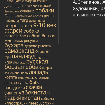
немецкая овчарка
кошка
А.Степанов, А
жокей
дикая
щенки
человек
Художники, р
собаки
сувенир
Тянь-шань
называются 
Олень
ретро
английская борзая
тигр
грейхаунд
дикий осёл
9-10 век
зверь
кошка
фарси
собака
собаки борзая
фотоальбом
рысь
рисунки
степь
бухара
дерево
рысята
самарканд
Олененёк
панджуд
пудель
горы
русская
игра
Леопард
борзая собака
приз
лошадь
коккер спаниель
котята
степная
окна улицы
бык
рысь
лягушка
скачки
наездники
узбекистан
уиппет
таджикистан
кобыла
иллюстрации
петербургский