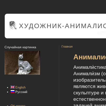
ХУДОЖНИК-АНИМАЛИС
Главная
Случайная картинка
Анимали
Анимали́стик
Анимали́зм (
изобразитель
являются жив
English
скульптуре и
Русский
естественнон
задачей аним
Об авторе