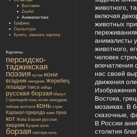
Выставки
животного, т
ZooArt
включая деко
Анималистика
животных при
Графика
Скульптура
переживаниям
Купить, заказать картину
анималисты у
животного, е
Картины
человек стре
персидско-
впечатления 
таджикская
поэзия
нас своей вы
кони
кулан
всадник
Жеребец
движения оле
наездник
лошади
такса
зайцы
Изображения 
русская борзая
Манул
Востока, грец
Стрелецкий конь
котик
кинодром
конь
мозаиках. В 
пейзаж
волчата
страх
Каракал
природа
луна
азия
сказочные, ф
кот
Жаба
Борзая русская
В России ани
хищник
Куприн
волк
борзая
столетия благ
пантера
ночь