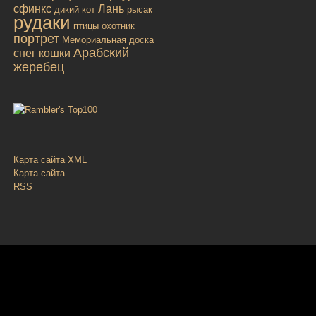
сфинкс
Лань
дикий кот
рысак
рудаки
птицы
охотник
портрет
Мемориальная доска
Арабский
снег
кошки
жеребец
Карта сайта XML
Карта сайта
RSS