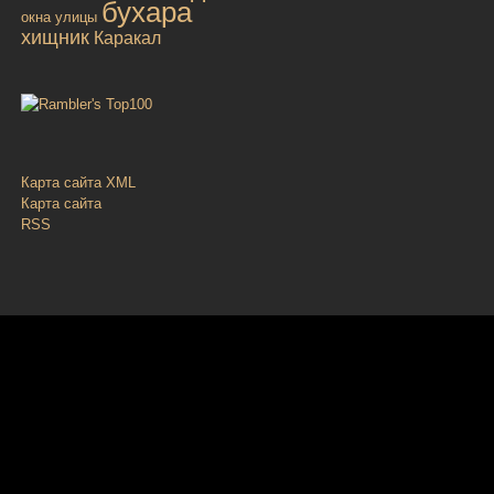
бухара
окна улицы
хищник
Каракал
Карта сайта XML
Карта сайта
RSS