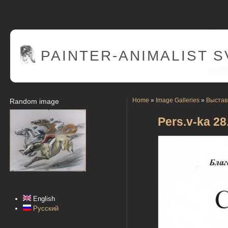
PAINTER
-ANIMALIST 
Home
»
Image Galleries
»
Выстав
Random image
Pers.v-ka 28
English
Русский