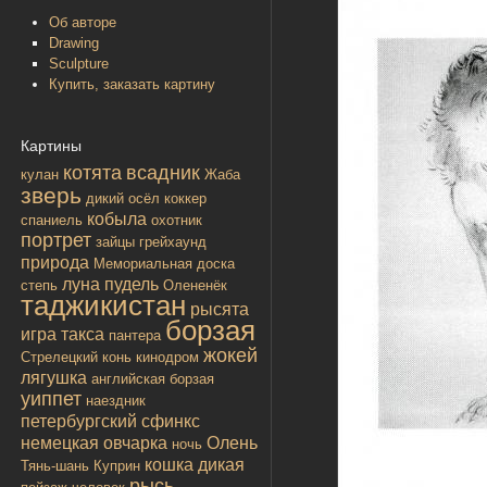
Об авторе
Drawing
Sculpture
Купить, заказать картину
Картины
котята
всадник
кулан
Жаба
зверь
дикий осёл
коккер
кобыла
спаниель
охотник
портрет
зайцы
грейхаунд
природа
Мемориальная доска
луна
пудель
степь
Олененёк
таджикистан
рысята
борзая
игра
такса
пантера
жокей
Стрелецкий конь
кинодром
лягушка
английская борзая
уиппет
наездник
петербургский сфинкс
немецкая овчарка
Олень
ночь
кошка дикая
Тянь-шань
Куприн
рысь