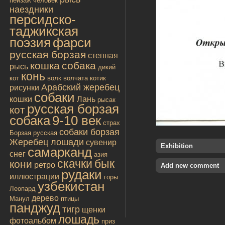
пейзаж
человек
наездники
персидско-
таджикская
поэзия
фарси
русская борзая
степная
кошка
собака
рысь
дикий
конь
кот
волк
волчата
котик
Арабский жеребец
рисунки
собаки
кошки
Лань
рысак
русская борзая
кот
собака
9-10 век
страх
собаки борзая
Борзая русская
Жеребец лошади
сувенир
Exhibition
самарканд
снег
азия
скачки
бык
кони
ретро
Add new comment
рудаки
иллюстрации
горы
узбекистан
Леопард
дерево
Манул
птицы
панджуд
тигр
щенки
лошадь
фотоальбом
приз