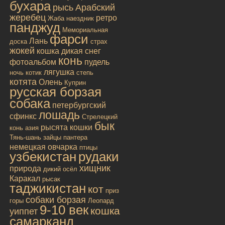
бухара
рысь
Арабский
жеребец
ретро
Жаба
наездник
панджуд
Мемориальная
фарси
Лань
доска
страх
жокей
кошка дикая
снег
конь
фотоальбом
пудель
лягушка
ночь
котик
степь
котята
Олень
Куприн
русская борзая
собака
петербургский
лошадь
сфинкс
Стрелецкий
бык
рысята
кошки
конь
азия
Тянь-шань
зайцы
пантера
немецкая овчарка
птицы
узбекистан
рудаки
хищник
природа
дикий осёл
Каракал
рысак
таджикистан
кот
приз
собаки борзая
горы
Леопард
9-10 век
кошка
уиппет
самарканд