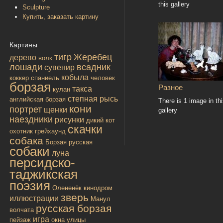
this gallery
Sculpture
Купить, заказать картину
Картины
тигр
Жеребец
дерево
волк
лошади
всадник
сувенир
кобыла
коккер спаниель
человек
борзая
Разное
такса
кулан
степная рысь
английская борзая
There is 1 image in th
кони
портрет
щенки
gallery
наездники
рисунки
дикий кот
скачки
охотник
грейхаунд
собака
Борзая русская
собаки
луна
персидско-
таджикская
поэзия
Олененёк
кинодром
зверь
иллюстрации
Манул
русская борзая
волчата
игра
пейзаж
окна улицы