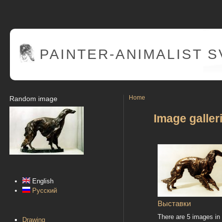
PAINTER
-ANIMALIST 
Home
Random image
Image galler
English
Русский
Выставки
There are 5 images in
Drawing