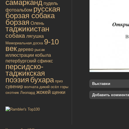
самарканд
пудель
русская
фотоальбом
борзая собака
борзая
Олень
таджикистан
собака
лягушка
9-10
Мемориальная доска
век
дерево
рысак
иллюстрации
кобыла
петербургский сфинкс
персидско-
таджикская
поэзия
бухара
приз
Выставки
сувенир
волчата
дикий осёл
горы
жокей
щенки
охотник
Леопард
Добавить коммент