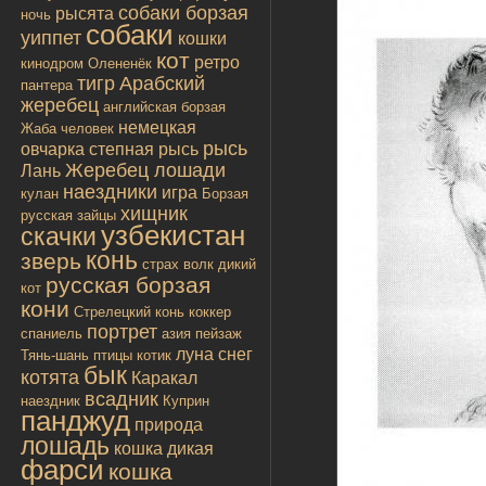
собаки борзая
рысята
ночь
собаки
уиппет
кошки
кот
ретро
кинодром
Олененёк
тигр
Арабский
пантера
жеребец
английская борзая
немецкая
Жаба
человек
рысь
овчарка
степная рысь
Жеребец лошади
Лань
наездники
игра
кулан
Борзая
хищник
русская
зайцы
узбекистан
скачки
конь
зверь
страх
волк
дикий
русская борзая
кот
кони
Стрелецкий конь
коккер
портрет
спаниель
азия
пейзаж
луна
снег
Тянь-шань
птицы
котик
бык
котята
Каракал
всадник
наездник
Куприн
панджуд
природа
лошадь
кошка дикая
фарси
кошка