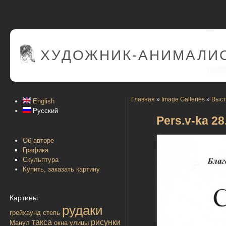
ХУДОЖНИК-АНИМАЛИС
Главная
»
Image Galleries
»
Выст
English
Русский
Pers.v-ka 28
Об авторе
Графика
Скульптура
Купить, заказать картину
Картины
рудаки
грейхаунд
степь
такса
рисунки
Манул
окна улицы