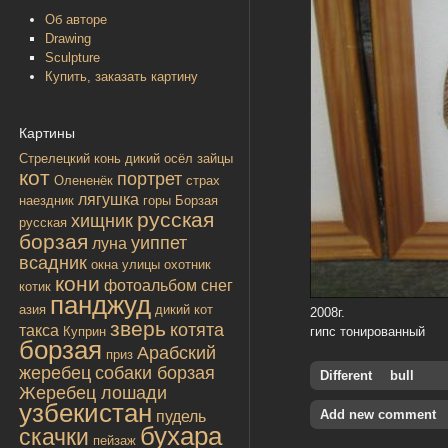
Об авторе
Drawing
Sculpture
Купить, заказать картину
Картины
Стрелецкий конь
дикий осёл
зайцы
кот
портрет
Олененёк
страх
лягушка
наездник
горы
Борзая
русская
хищник
русская
борзая
уиппет
луна
всадник
окна улицы
охотник
кони
фотоальбом
снег
котик
панджуд
азия
дикий кот
2008г.
зверь
котята
такса
гипс тонированный
Куприн
борзая
Арабский
приз
жеребец
собаки борзая
Different
bull
Жеребец лошади
узбекистан
Add new comment
пудель
бухара
скачки
пейзаж