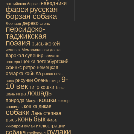
наездники
английская борзая
фарси
русская
борзая собака
дерево
Леопард
степь
персидско-
таджикская
поэзия
рысь
жокей
человек
Мемориальная доска
Каракал
сувенир
волчата
щенки
петербургский
пантера
сфинкс
ретро
немецкая
овчарка
кобыла
рысак
ночь
9-
рисунки
Олень
волк
птицы
10 век
тигр
кошки
Тянь-
лошадь
игра
шань
кошка
природа
Манул
коккер
кошка дикая
спаниель
собаки
Лань
степная
конь
бык
рысь
Жаба
иллюстрации
кинодром
кулан
рудаки
собака
грейхаунд