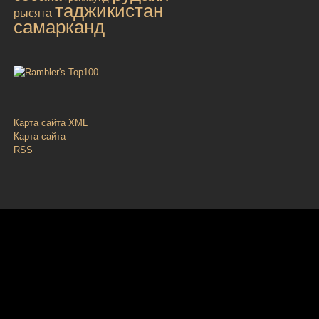
таджикистан
рысята
самарканд
Карта сайта XML
Карта сайта
RSS