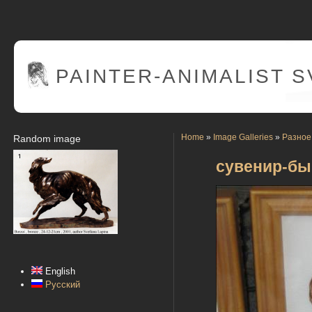
PAINTER
-ANIMALIST 
Home
»
Image Galleries
»
Разное
Random image
сувенир-бы
English
Русский