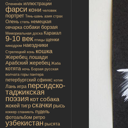
иллюстрации
Олененёк
фарси
кони
человек
портрет
Тянь-шань
азия
страх
Олень
немецкая
степь
собаки борзая
овчарка
Каракал
Мемориальная доска
9-10 век
щенки
птицы
наездники
кинодром
кошка
Стрелецкий конь
Жеребец лошади
Арабский жеребец
Жаба
котята
ночь
Борзая русская
волчата
горы
пантера
петербургский сфинкс
котик
персидско-
Лань
игра
таджикская
поэзия
кот
собака
скачки
жокей
тигр
рысь
пудель
коккер спаниель
фотоальбом
ретро
узбекистан
рысята