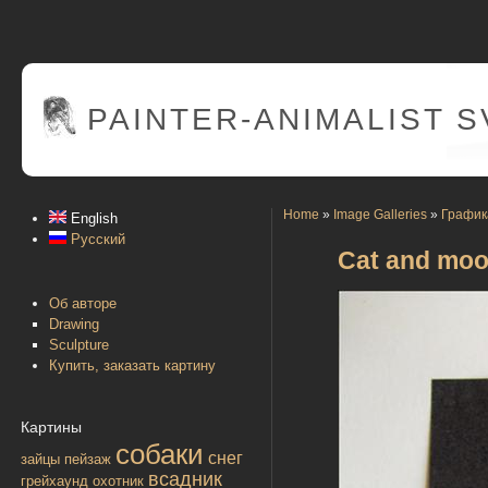
PAINTER
-ANIMALIST 
Home
»
Image Galleries
»
График
English
Русский
Cat and mo
Об авторе
Drawing
Sculpture
Купить, заказать картину
Картины
собаки
снег
зайцы
пейзаж
всадник
грейхаунд
охотник