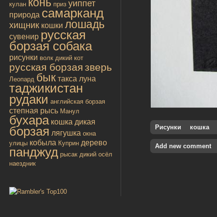
конь
уиппет
кулан
приз
самарканд
природа
лошадь
хищник
кошки
русская
сувенир
борзая собака
рисунки
волк
дикий кот
русская борзая
зверь
бык
такса
луна
Леопард
таджикистан
рудаки
английская борзая
степная рысь
Манул
бухара
кошка дикая
Рисунки
кошка
борзая
лягушка
окна
кобыла
дерево
улицы
Куприн
Add new comment
панджуд
рысак
дикий осёл
наездник